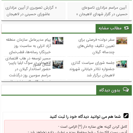
آیین مراسم عزاداری تاسوعای
« گزارش تصویری از آیین عزاداری
حسینی در گلزار شهدای لاهیجان »
عاشورای حسینی در لاهیجان
مطالب مشابه
سفر دولت؛ فرصتی برای
پیام مدیرعامل سازمان منطقه
تعیین تکلیف چالش‌های
آزاد انزلی به مناسبت روز
چندساله گیلان
خبرنگار؛ رسانه‌ها، قطب‌نمای
مسیر توسعه در هاب اقتصادی
جلسه شورای سیاست گذاری
لاهیجان در سوگ ایلیا یاپیر؛
شمال کشور
جشنواره تئاتر خیابانی شهروند
حضور استاندار گیلان در
لاهیجان برگزار شد
مراسم سومین روز درگذشت
نوجوان ۱۲ ساله و نخبه ریاضی
استان
بدون دیدگاه
شما هم می توانید دیدگاه خود را ثبت کنید
کامل کردن گزینه های ستاره دار (*) الزامی است -
آدرس پست الکترونیکی شما محفوظ بوده و نمایش داده نخواهد شد -