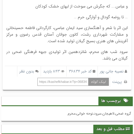
و عباس…. که جگرش می سوخت از لبهای خشک کودکان
… تا روضه گودال و آوارگی حرم …
این اثر با شعر و آهنگسازی سید ایمان عباسی، کارگردانی فاطمه حسینخانی
و مشارکت شهرداری رشت، کانون جوانان آستان قدس رضوی و مرکز
آفرینش های هنری بسیج گیلان تولید شده است.
سرود شب های محرم، شانزدهمین اثر تولیدی جبهه فرهنگی ضحی در
گیلان می باشد.
نصیبه جانی پور
کد خبر 36834
843 بازدید
بدون نظر
پرینت
لینک کوتاه
https://kashefkhabar.ir/?p=36834
برچسب ها
گروه ضحی،لاهیجان،سرود،نوحه خوانی،محرم
مطلب قبل و بعد