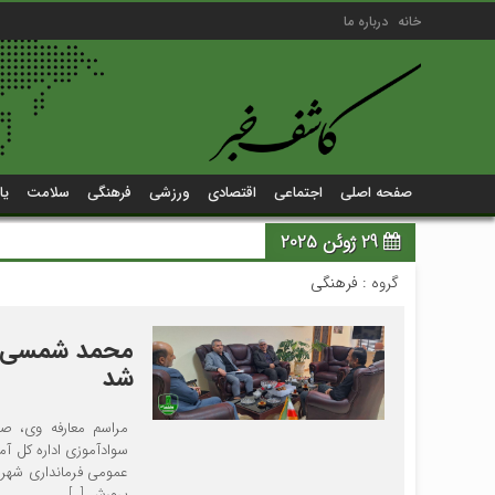
خانه
درباره ما
صفحه اصلی
اجتماعی
اقتصادی
ورزشی
فرهنگی
سلامت
یا
29 ژوئن 2025
گروه :
فرهنگی
محمد شمسی به
شد
مراسم معارفه وی، صب
سوادآموزی اداره کل آم
عمومی فرمانداری شهرس
پرورش […]