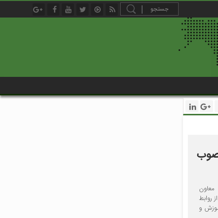
نصوب
 معاون
 روابط
موزش و