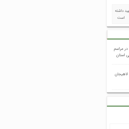
یه: حمله اسراییل به زندان اوین تاکنون ۷۱ شهید داشته
است
 در مراسم
 لاهیجان