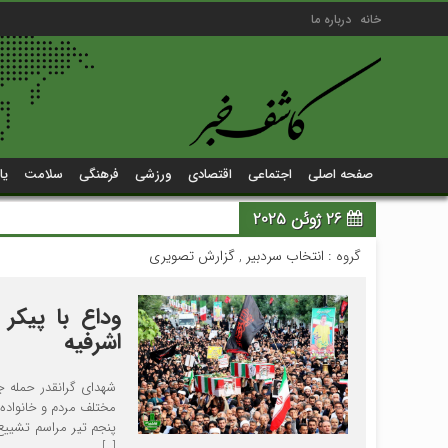
خانه
درباره ما
صفحه اصلی
اجتماعی
اقتصادی
ورزشی
فرهنگی
سلامت
یا
26 ژوئن 2025
گروه :
انتخاب سردبیر
,
گزارش تصویری
اشرفیه
شهدای گرانقدر حمله ج
مختلف مردم و خانواده‌
[…]