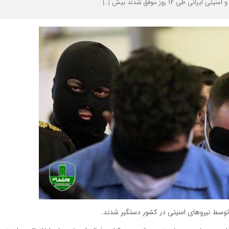
نی طی ۱۲ روز موفق شدند بیش […]