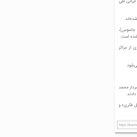
ایرانی طی
ده‌اند.
 اخبار منتشر شده در ۱۲ روز گذشته نشان می‌دهد بیشترین موارد دستگیری مربوط به استان‌های کرمانشاه(۱۲۶ جاسوس)، اصفهان(۷۶ جاسوس)،
 از مراکز
ی‌شود.
می، سردار محمد
دادند.
ل فکری» و
https://kas