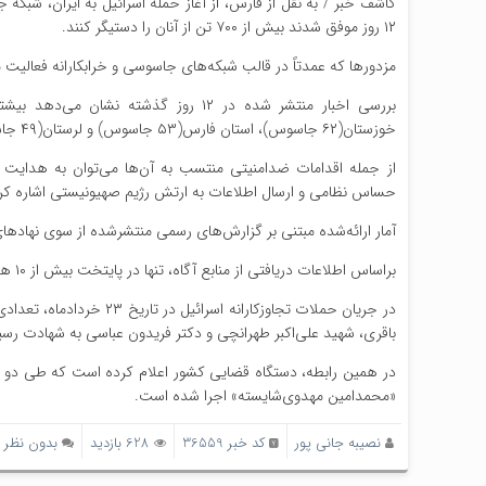
کاشف خبر / به نقل از فارس، از آغاز حمله اسرائیل به ایران، شبک
۱۲ روز موفق شدند بیش از ۷۰۰ تن از آنان را دستیگر کنند.
مزدورها که عمدتاً در قالب شبکه‌های جاسوسی و خرابکارانه فعالیت
خوزستان(۶۲ جاسوس)، استان فارس(۵۳ جاسوس) و لرستان(۴۹ جاسوس) بوده است، البته آمار دستگیری در استان تهران هنوز به صورت دقیق اعلام نشده است.
از جمله اقدامات ضدامنیتی منتسب به آن‌ها می‌توان به هدایت و 
حساس نظامی و ارسال اطلاعات به ارتش رژیم صهیونیستی اشاره کر
آمار ارائه‌شده مبتنی بر گزارش‌های رسمی منتشرشده از سوی نهادها
براساس اطلاعات دریافتی از منابع آگاه، تنها در پایتخت بیش از ۱۰ هزار ریزپرنده طی روزهای اخیر کشف و ضبط شده است.
در جریان حملات تجاوزکارا
باقری، شهید علی‌اکبر طهرانچی و دکتر فریدون عباسی به شهادت رسید
در همین رابطه، دستگاه قضایی کشور اعلام کرده است که طی دو ه
«محمدامین مهدوی‌شایسته» اجرا شده است.
نصیبه جانی پور
کد خبر 36559
628 بازدید
بدون نظر