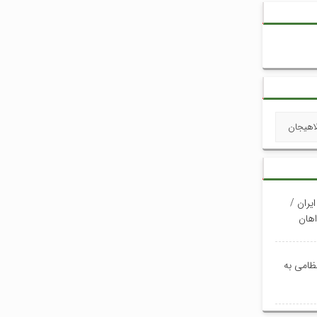
اهیجان
یران /
وری خواهان
نظامی به