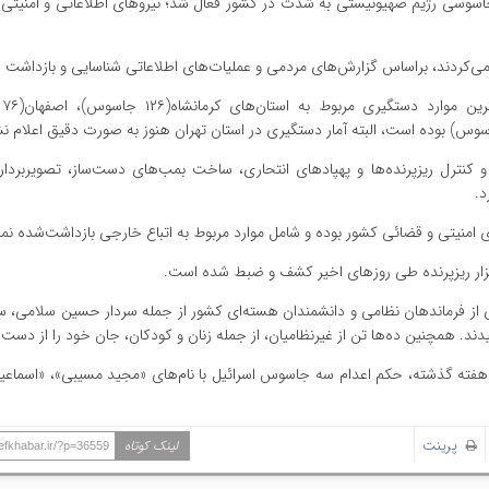
ه جاسوسی رژیم صهیونیستی به شدت در کشور فعال شد؛ نیروهای اطلاعاتی و امنیتی 
 می‌کردند، براساس گزارش‌های مردمی و عملیات‌های اطلاعاتی شناسایی و بازداشت ش
بررسی
کنترل ریزپرنده‌ها و پهپادهای انتحاری، ساخت بمب‌های دست‌ساز، تصویربرداری
د.
ی امنیتی و قضائی کشور بوده و شامل موارد مربوط به اتباع خارجی بازداشت‌شده نم
نه اسرائیل در تاریخ ۲۳ خردادماه، تعدادی از فرماندهان نظامی و دانشمندان هسته‌ای کشور از جمله سردار حسین سلا
ند. همچنین ده‌ها تن از غیرنظامیان، از جمله زنان و کودکان، جان خود را از دست 
فته گذشته، حکم اعدام سه جاسوس اسرائیل با نام‌های «مجید مسیبی»، «اسماعی
پرینت
لینک کوتاه
hefkhabar.ir/?p=36559