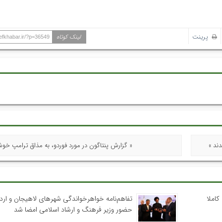
پرینت
لینک کوتاه
hefkhabar.ir/?p=36549
« گزارش پنتاگون در مورد فوردو، به مذاق ترامپ خو
کاملا
تفاهم‌نامه خواهرخواندگی شهرهای لاهیجان و اردب
حضور وزیر فرهنگ و ارشاد اسلامی امضا شد