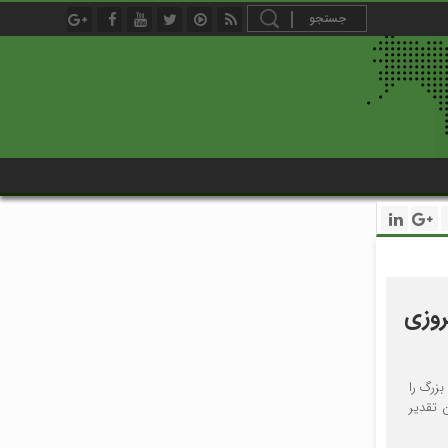
روزی
زرگ را
 تقدیر