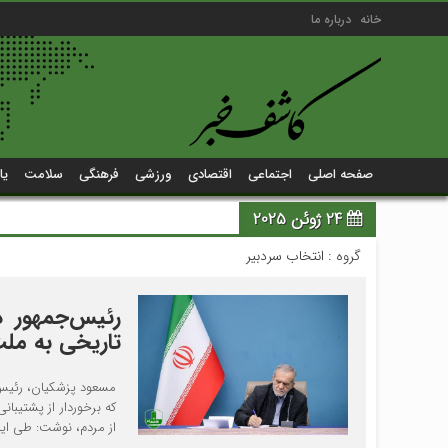
خانه
درباره ما
صفحه اصلی
اجتماعی
اقتصادی
ورزشی
فرهنگی
سلامت
یا
24 ژوئن 2025
گروه :
انتخاب سردبیر
رئیس‌جمهور د
تاریخی به ملت
مسعود پزشکیان، رئیس ج
که برخوردار از پشتیبا
از مردم، نوشت: طی این 