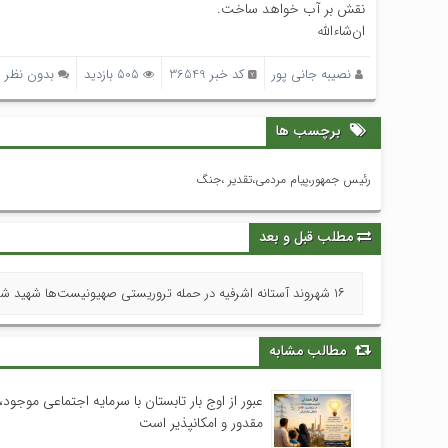
نقش بر آب خواهد ساخت.
ان‌شاءالله
نصیبه جانی پور
کد خبر 36549
505 بازدید
بدون نظر
برچسب ها
رئیس جمهور،پیام مردمی،تقدیر ،جنگ
مطلب قبل و بعد
۱۶ شهروند آستانه اشرفیه در حمله تروریستی صهیونیست‌ها شهید شدند »
مطالب مشابه
عبور از اوج بار تابستان با سرمایه اجتماعی موجود، 
مقدور و امکانپذیر است