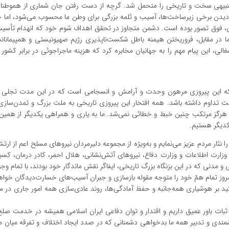
تنبیهی سخت و تاریخی را متحمل شد. گرچه از دست رفتن جان شماری از هموطنان
ب‌دیدن برخی زیرساخت‌ها، آسیب و ثلمه بزرگی برای وطن ما محسوب می‌شود، اما 
ی، فوق تصور بوده است. دشمن متجاوز در تحقق اهداف شوم خود که انهدام تأسیس
اما در مقابل، فروریختن هیمنه باطل شکست‌ناپذیری رژیم صهیونیستی و همپیمان
لی، این پیام مهم را به جهانیان مخابره کرد که هزینه ماجراجوئی در برابر کشور 
یم که این پیروزی مرهون وحدت و آرامش و انسجامی است که در این مدت تجلی ی
ست تداوم داشته باشد. همه افتخار این پیروزی تاریخی به ملت بزرگ و تمدن‌سا
رگز مرتکب چنین خبط و خطائی نمی‌شد. ما به یاری و همراهی یکدیگر از همین ا
 یکدیگر هستیم.
 نثار مردم عزیز می‌نمایم و به‌ویژه از مجموعه دلیرمردان نیروهای مسلح اعم از ا
ز، وزارت اطلاعات و وزارت دفاع، نیروهای آتش‌نشانی، هلال احمر، کادر درمان، ک
مدنی که در این بزنگاه بزرگ تاریخی، ایفاگر نقش ماندگار خود بودند، با تمام وج
امروز تمام همّ خود را متوجه مقوله بازسازی و جبران آسیب‌های خسارت‌دیدگان خواهن
بر هوشیاری همه‌جانبه و حفظ آمادگی‌ها، روند عادی‌سازی همه امور جاری در س
 ثبات باور عمیق داریم و اقتدار و توان دفاعی ایران اسلامی همیشه در خدمت صل
مندی و تدبیر همه ما بدخواهی دشمنانی که در صدد ایجاد اختلاف و تفرقه میان ما