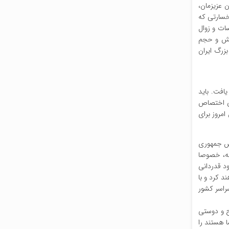
 عزیزمان،
خسارتی که
ات و زوال
انش و حجم
بزرگ ایران
افت. باید
زی اختصاص
مروز برای
رتش جمهوری
سبه، خصوصا
ود قدردانی
د کرد و با
راسر کشور
ح و دوستی
 هستند را