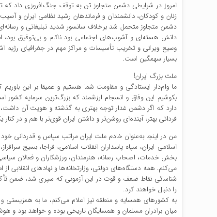
امروز در شرایطی دشمن متجاوز تن به توقف جنگ‌افروزی داد که 
زنان و کودکان، دانشمندان و فرماندهان رشید نظامی ایران و آسی
دشمن متجاوز متحمل شد برخلاف سانسور شدید تبلیغاتی و رسانه‌ا
دانش هسته‌ای و آشوب‌های اجتماعی بود ناکام و بی‌توفیق بود، 
وسیع ویرانی و تخریب تأسیسات و مراکز مهم در جغرافیای رژیم اشغا
بسیار سهمگین است.
ملت بزرگ ایران!
ما وام‌دار ایستادگی و مقاومت شما هستیم و عمیقا بر این باور
بکوشیم این وفاق و انسجام ارزشمند که بزرگ‌ترین سرمایه کشور ا
دارد که اگر دشمن غدار توجه بهتری به گذشته و هویت آن داشت، ه
فردائی بهتر، آینده‌ای روشن‌تر و داشتن ایران قوی‌تر با هم و در کنار
من در اینجا به‌عنوان خادم ملت ایران مراتب سپاس و قدردانی خود را
اسلامی ایران، سپاه پاسداران انقلاب اسلامی، فراجا، بسیج سرافرا
بخش خدمات، اصحاب رسانه، هنرمندان، ورزشکاران و فعالان سیاسی و 
می‌کنم. همه دستگاه‌های دولتی، وزارتخانه‌ها و نهادهای انقلابی از 
شناسائی نقاط ضعف و قوت در این آزمونی که سپری شد، ضمن تأکید 
را دنبال خواهند کرد.
به کشورهای همسایه و منطقه نیز اعلام می‌کنم، ما به همزیستی و
میان برادران مسلمان و همسایگان تاریخی بوده و خواهد بود و هوش