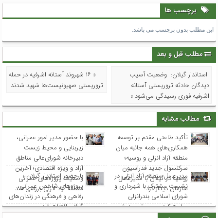
برچسب ها
این مطلب بدون برچسب می باشد.
مطلب قبل و بعد
استاندار گیلان: وضعیت آسیب
« ۱۶ شهروند آستانه اشرفیه در حمله
دیدگان حادثه تروریستی آستانه
تروریستی صهیونیست‌ها شهید شدند
اشرفیه فوری رسیدگی می‌شود »
مطالب مشابه
تأکید طاعتی مقدم بر توسعه
با حضور مدیر امور عمرانی،
همکاری‌های همه جانبه میان
زیربنایی و محیط زیست
منطقه آزاد انزلی و روسیه؛
دبیرخانه شورای‌عالی مناطق
سرکنسول جدید فدراسیون
آزاد و ویژه اقتصادی؛ آخرین
مدیرعامل منطقه آزاد انزلی در
با حضور استاندار گیلان ؛
روسیه در گیلان با مدیرعامل
وضعیت پروژه‌های عمرانی
نشست مشترک با شهرداری و
پروژه‌های شاخص عمرانی،
سازمان دیدار کرد
منطقه آزاد انزلی بررسی شد
شورای اسلامی بندرانزلی
رفاهی و فرهنگی در زندان‌های
مطرح کرد: مسیر توسعه شهر
گیلان افتتاح شد
انزلی از هم‌افزایی و مشارکت