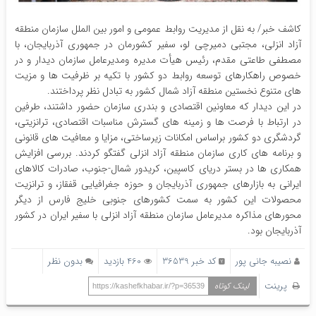
کاشف خبر/ به نقل از مدیریت روابط عمومی و امور بین الملل سازمان منطقه
آزاد انزلی، مجتبی دمیرچی لو، سفیر کشورمان در جمهوری آذربایجان، با
مصطفی طاعتی مقدم، رئیس هیأت مدیره ومدیرعامل سازمان دیدار و در
خصوص راهکارهای توسعه روابط دو کشور با تکیه بر ظرفیت ها و مزیت
های متنوع نخستین منطقه آزاد شمال کشور به تبادل نظر پرداختند.
در این دیدار که معاونین اقتصادی و بندری سازمان حضور داشتند، طرفین
در ارتباط با فرصت ها و زمینه های گسترش مناسبات اقتصادی، ترانزیتی،
گردشگری دو کشور براساس امکانات زیرساختی، مزایا و معافیت های قانونی
و برنامه های کاری سازمان منطقه آزاد انزلی گفتگو کردند. بررسی افزایش
همکاری ها در بستر دریای کاسپین، کریدور شمال-جنوب، صادرات کالاهای
ایرانی به بازارهای جمهوری آذربایجان و حوزه جغرافیایی قفقاز، و ترانزیت
محصولات این کشور به سمت کشورهای جنوبی خلیج فارس از دیگر
محورهای مذاکره مدیرعامل سازمان منطقه آزاد انزلی با سفیر ایران در کشور
آذربایجان بود.
نصیبه جانی پور
کد خبر 36539
460 بازدید
بدون نظر
پرینت
لینک کوتاه
https://kashefkhabar.ir/?p=36539