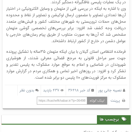
در یک عملیات پلیسی غافلگیرانه دستگیر کردند.
وی با اشاره به اینکه در بررسی فنی از متهمان و وسایل الکترونیکی در اختیار
آن‌ها تعدادی تصاویر با مضمون ارسال لوکیشن و تصاویر از نقاط و محدوده
محل‌های حملات تروریستی به شهرهای مختلف کشور و فیش‌های متعدد
دریافت وجه کشف شد افزود: برابر بررسی‌های تخصصی گوشی متهمان
مشخص شد که آن‌ها به صورت متناوب از طریق پیام رسان‌های خارجی با
عوامل دشمن در خارج از کشور ارتباط داشته‌اند.
فرمانده انتظامی استان گیلان با بیان اینکه متهمان ۳۵ساله با تشکیل پرونده
جهت سیر مراحل قانونی به مرجع قضائی معرفی شدند، از هوشیاری
شهروندان در شناسایی و اعلام به موقع موارد مشکوک به پلیس تقدیر و
تشکر کرد و افزود: در روزهای اخیر تماس و همکاری مردم در گزارش موارد
مشکوک به مرکز فوریت‌های ۱۱۰ پلیس دو برابر شده است.
نصیبه جانی پور
کد خبر 36498
437 بازدید
بدون نظر
پرینت
لینک کوتاه
https://kashefkhabar.ir/?p=36498
برچسب ها