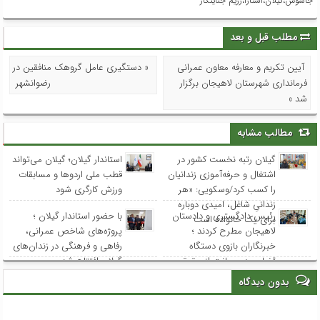
جاسوس،گیلان،آستارا،رژیم جنایتکار
مطلب قبل و بعد
آیین تکریم و معارفه معاون عمرانی
« دستگیری عامل گروهک منافقین در
فرمانداری شهرستان لاهیجان برگزار
رضوانشهر
شد »
مطالب مشابه
گیلان رتبه نخست کشور در
استاندار گیلان؛ گیلان می‌تواند
اشتغال و حرفه‌آموزی زندانیان
قطب ملی اردوها و مسابقات
را کسب کرد/وسکویی: «هر
ورزش کارگری شود
زندانیِ شاغل، امیدی دوباره
رئیس دادگستری و دادستان
با حضور استاندار گیلان ؛
برای یک خانواده است
لاهیجان مطرح کردند ؛
پروژه‌های شاخص عمرانی،
خبرنگاران بازوی دستگاه
رفاهی و فرهنگی در زندان‌های
قضایی در صیانت از حقوق
گیلان افتتاح شد
عامه هستند
بدون دیدگاه