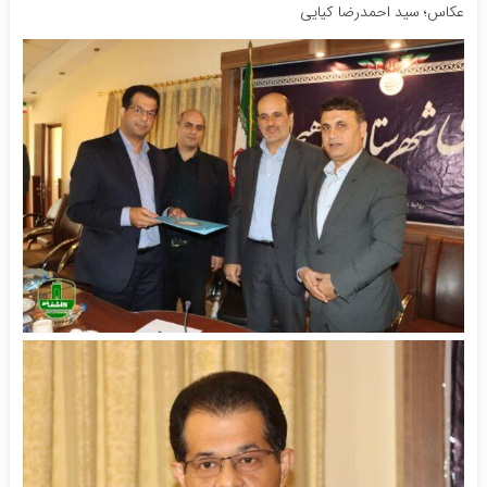
عکاس؛ سید احمدرضا کیایی