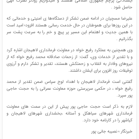
ایستادگی پرچم جمهوری اسلامی هستند و امیدواریم زودتر نصرت الهی
حاصل شود .
علیرضا مسچیان در ادامه ضمن تشکر از دستگاه‌ها ی امنیتی و خدماتی که
در این روزها برای هموطنان در حال خدمت رسانی هستند افزود؛ امید است
با همین جدیت و اهتمام این مسیر پر پیچ و خم را به سرعت پشت سر
بگذرانیم .
وی همچنین به عملکرد رفیع خواه در معاونت فرمانداری لاهیجان اشاره کرد
و با تقدیر از خدمات وی، گفت: از زحمات صادقانه محمد رفیع خواه که از
نیروهای وفادار به انقلاب و زحمتکش هستند، تقدیر و تشکر دارم و آرزوی
توفیقات روز افزون برای ایشان داشتند.
گفتنی است فرماندار لاهیجان با اهداء لوح سپاس ضمن تقدیر از محمد
رفیع خواه ، در حکمی سرپرستی حوزه معاونت عمرانی را به حجت حاجی
پور سپرد.
لازم به ذکر است حجت حاجی پور پیش از این در سمت های معاونت
فرمانداری شهرهای سیاهکل و آستانه ،بخشداری شهرهای لاهیجان و
کیاشهر را در کارنامه خود دارد.
خبرنگار ؛ نصیبه جانی پور