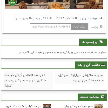
نصیبه جانی پور
کد خبر 36468
482 بازدید
بدون نظر
پرینت
لینک کوتاه
https://kashefkhabar.ir/?p=36468
برچسب ها
معاون عمرانب،حجت حاجی پور،تکریم و معارفه،لاهیجان،فرمانداری لاهیجان
مطلب قبل و بعد
سازنده سلاح‌های بیولوژیک اسرائیل،
« فرمانده انتظامی گیلان خبر داد؛
هدف موشک‌های ایران »
دستگیری دو جاسوس غیر بومی در
آستارا
مطالب مشابه
سفر دولت؛ فرصتی برای
مراسم گرامیداشت قائد شهید