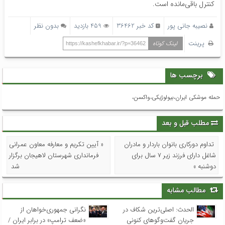
کنترل باقی‌مانده است.
نصیبه جانی پور
کد خبر 36462
459 بازدید
بدون نظر
پرینت
لینک کوتاه
https://kashefkhabar.ir/?p=36462
برچسب ها
حمله موشکی ایران،بیولوژیکی،واکسن،
مطلب قبل و بعد
تداوم دورکاری بانوان باردار و مادران
« آیین تکریم و معارفه معاون عمرانی
شاغل دارای فرزند زیر ۷ سال برای
فرمانداری شهرستان لاهیجان برگزار
دوشنبه »
شد
مطالب مشابه
الحدث: اصلی‌ترین شکاف در
نگرانی جمهوری‌خواهان از
جریان گفت‌وگوهای کنونی
«ضعف ترامپ» در برابر ایران /