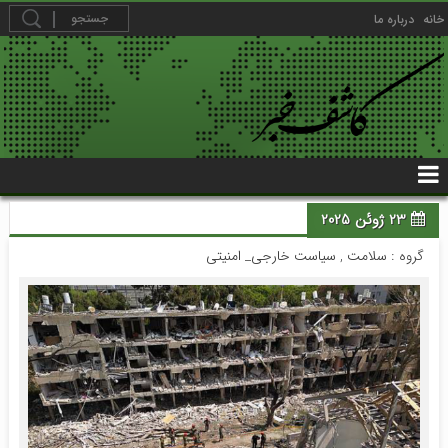
خانه
درباره ما
23 ژوئن 2025
گروه :
سلامت
,
سیاست خارجی_ امنیتی