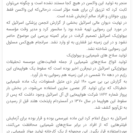
منجر به تولید این واکسن در هیچ کجا مستند نشده است و چگونه می‌توان
ثابت کرد که تزریق آن برای همه مؤثر است، درحالی‌که این واکسن فقط
روی جوانان و افراد سالم آزمایش شده است.
در نهایت دیوان عالی اسرائیل بخشی از گزارش انجمن پزشکی اسرائیل که
در مورد این رسوایی تهیه شده بود را سانسور کرد و مدیر وقت مؤسسه
بیولوژیک اسرائیل تصمیم گرفت در برابر کمیته بررسی این موضوع حاضر
نشود و در این زمینه نیز فشاری به او وارد نشد. سرانجام هیچ‌کس مسئول
این رسوایی شناخته نشد.
تولید سلاح های شیمیایی و بیولوژیک
تولید انواع سلاح‌های شیمیایی از جمله فعالیت‌های موسسه تحقیقات
بیولوژیکی اسرائیل در نیم‌قرن اخیر بوده است که سقوط یک هواپیمای این
رژیم در دهه ۷۰ شمسی در این زمینه هم رسوایی به بار آورد.
به گزارش بی بی سی، ۱۹۰ لیتر دی متیل فسفونات، یک ماده شیمیایی
خطرناک که برای تولید گاز عصبی سارین استفاده می‌شود، در بخش بار
پرواز شماره ۱۸۶۲ شرکت هواپیمایی ال آل اسرائیل وجود داشت که پس از
سقوط این هواپیما در سال ۱۳۷۰ در آمستردام پایتخت هلند قبل از رسیدن
به تل‌آویو کشف شد.
اسرائیل به دروغ اعلام کرد این ماده غیرسمی بوده و قرار بوده برای آزمایش
فیلترهایی که از افراد در برابر سلاح‌های شیمیایی محافظت می‌کنند،
مورداستفاده قرار بگیرد. این محموله از یک کارخانه تولید مواد شیمیایی در