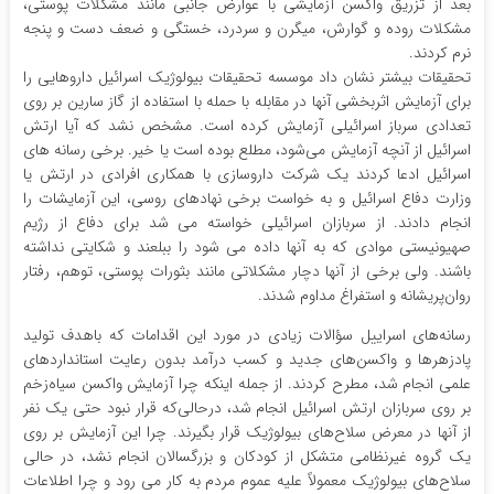
بعد از تزریق واکسن آزمایشی با عوارض جانبی مانند مشکلات پوستی،
مشکلات روده و گوارش، میگرن و سردرد، خستگی و ضعف دست و پنجه
نرم کردند.
تحقیقات بیشتر نشان داد موسسه تحقیقات بیولوژیک اسرائیل داروهایی را
برای آزمایش اثربخشی آنها در مقابله با حمله با استفاده از گاز سارین بر روی
تعدادی سرباز اسرائیلی آزمایش کرده است. مشخص نشد که آیا ارتش
اسرائیل از آنچه آزمایش می‌شود، مطلع بوده است یا خیر. برخی رسانه های
اسرائیل ادعا کردند یک شرکت داروسازی با همکاری افرادی در ارتش یا
وزارت دفاع اسرائیل و به خواست برخی نهادهای روسی، این آزمایشات را
انجام دادند. از سربازان اسرائیلی خواسته می شد برای دفاع از رژیم
صهیونیستی موادی که به آنها داده می شود را ببلعند و شکایتی نداشته
باشند. ولی برخی از آنها دچار مشکلاتی مانند بثورات پوستی، توهم، رفتار
روان‌پریشانه و استفراغ مداوم شدند.
رسانه‌های اسراییل سؤالات زیادی در مورد این اقدامات که باهدف تولید
پادزهرها و واکسن‌های جدید و کسب درآمد بدون رعایت استانداردهای
علمی انجام شد، مطرح کردند. از جمله اینکه چرا آزمایش‌ واکسن سیاه‌زخم
بر روی سربازان ارتش اسرائیل انجام شد، درحالی‌که قرار نبود حتی یک نفر
از آنها در معرض سلاح‌های بیولوژیک قرار بگیرند. چرا این آزمایش بر روی
یک گروه غیرنظامی متشکل از کودکان و بزرگسالان انجام نشد، در حالی
سلاح‌های بیولوژیک معمولاً علیه عموم مردم به کار می رود و چرا اطلاعات