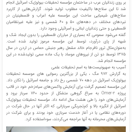
بر روی زندانیان عرب در ساختمان مؤسسه تحقیقات بیولوژیک اسرائیل انجام
شد تا این سلاح‌ها باکیفیت مطلوب تولید شوند. گزارش‌هایی از کاربرد
سلاح‌های شیمیایی ساخت این مؤسسه علیه اعراب و فلسطینیان در
نبردهای مختلف در دهه‌های ۵۰ و ۶۰ شمسی و نیز علیه غیرنظامیان
فلسطینی و حتی زندانیان لبنانی و اسرائیلی وجود دارد.
گفته می‌شود سمومی که بسیاری از مبارزان فلسطینی را بدون ایجاد شک و
شبهه از پای درآورد، توسط این مؤسسه مرموز تولید شده است.
به‌عنوان‌مثال ترور نافرجام خالد مشعل رهبر جنبش حماس در اردن در سال
۱۳۷۵ توسط دو تن از نیروهای موساد با یک ماده سمی تولیدشده در این
مؤسسه انجام شد.
آسیب به صهیونیست‌ها به اسم تحقیقات علمی
به گزارش ۹۷۲ مگ ، یکی از بزرگترین رسوایی های موسسه تحقیقات
بیولوژیک اسرائیل در دهه ۷۰ شمسی رخ داد و جامعه اسرائیل را تکان داد.
این مؤسسه تصمیم گرفت برای آزمایش واکسن‌های سیاه‌زخم خود در قالب
پروژه Omer-2 به سراغ گروهی متشکل از حدود ۷۶۰ سرباز برود و
آزمایش‌های خود را طی هشت سال ادامه داد. مؤسسه تحقیقات بیولوژیک
اسرائیل از انگیزه بالا و کم‌تجربگی سربازانی که اکثر آنها در حال شرکت در
دوره‌های نظامی یا در آغاز خدمت سربازی خود بودند و برای شرکت در
آزمایش‌های محرمانه به آنها مراجعه می‌کردند، سوءاستفاده کرد.