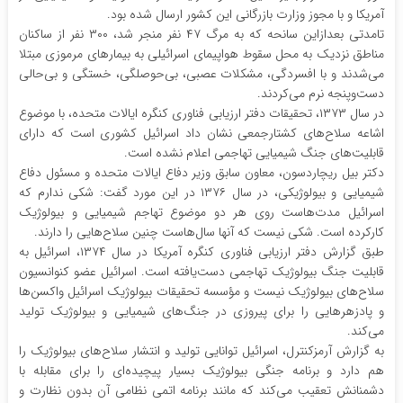
آمریکا و با مجوز وزارت بازرگانی این کشور ارسال شده بود.
تامدتی بعدازاین سانحه که به مرگ ۴۷ نفر منجر شد، ۳۰۰ نفر از ساکنان
مناطق نزدیک به محل سقوط هواپیمای اسرائیلی به بیمارهای مرموزی مبتلا
می‌شدند و با افسردگی، مشکلات عصبی، بی‌حوصلگی، خستگی و بی‌حالی
دست‌وپنجه نرم می‌کردند.
در سال ۱۳۷۳، تحقیقات دفتر ارزیابی فناوری کنگره ایالات متحده، با موضوع
اشاعه سلاح‌های کشتارجمعی نشان داد اسرائیل کشوری است که دارای
قابلیت‌های جنگ شیمیایی تهاجمی اعلام نشده است.
دکتر بیل ریچاردسون، معاون سابق وزیر دفاع ایالات متحده و مسئول دفاع
شیمیایی و بیولوژیکی، در سال ۱۳۷۶ در این مورد گفت: شکی ندارم که
اسرائیل مدت‌هاست روی هر دو موضوع تهاجم شیمیایی و بیولوژیک
کارکرده است. شکی نیست که آنها سال‌هاست چنین سلاح‌هایی را دارند.
طبق گزارش دفتر ارزیابی فناوری کنگره آمریکا در سال ۱۳۷۴، اسرائیل به
قابلیت جنگ بیولوژیک تهاجمی دست‌یافته است. اسرائیل عضو کنوانسیون
سلاح‌های بیولوژیک نیست و مؤسسه تحقیقات بیولوژیک اسرائیل واکسن‌ها
و پادزهرهایی را برای پیروزی در جنگ‌های شیمیایی و بیولوژیک تولید
می‌کند.
به گزارش آرمزکنترل، اسرائیل توانایی تولید و انتشار سلاح‌های بیولوژیک را
هم دارد و برنامه جنگی بیولوژیک بسیار پیچیده‌ای را برای مقابله با
دشمنانش تعقیب می‌کند که مانند برنامه اتمی نظامی آن بدون نظارت و