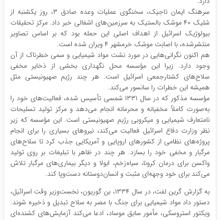
دارد.
سرهنگ ایمان تاجیک، سخنگوی عملیات وعده صادق ۳، روز یکشنبه از
شلیک ۴۰ موشک بالستیک به سرزمین‌های اشغالی خبر داد. مرکز تحقیقات
بیولوژیک اسرائیل از اهداف اصلی این حمله بود که بر اساس تصاویر
منتشرشده، با اصابت موشک خرمشهر ۴ ویران شده است.
هم اکنون نگرانی‌هایی در مورد نشت مواد شیمیایی و سمی خطرناک از آن
وجود دارد. زیرا این مؤسسه محل نگهداری بخشی از ذخایر مخفی
سلاح‌های کشتارجمعی اسرائیل است. هر چند رژیم صهیونیستی مثل
همیشه این خطرات را سانسور می‌کند.
مؤسسه مذکور که در سال ۱۳۳۱ شمسی تأسیس شده، فعالیت‌های خود را
به‌صورت کاملاً مخفیانه و محرمانه انجام می‌دهد و مرکز تولید تسلیحات
نامتعارف شیمیایی و میکروبی رژیم صهیونیستی است. این مؤسسه که زیر
نظر وزارت دفاع اسرائیل فعالیت می‌کند، نیروهای بسیاری را برای انجام
پروژه‌های نظامی از کشورهای اروپایی و آمریکایی جذب کرد تا سلاح‌های
مرگبار و مخفی خود را بسازد. هر چند در ظاهر با تبلیغات بر روی تولید
واکسن برای درمان کرونا، سیاه‌زخم، ابولا و دیگر بیماری‌های مرگبار تلاش
می‌کند برای خود وجهه‌ای مثبت و انسان‌دوستانه دست‌وپا کند.
به گزارش گرین لفت، در سال ۱۳۳۴، بن گوریون، نخست‌وزیر وقت اسرائیل،
دستور داد مواد شیمیایی برای جنگ با مصر به سلاح تبدیل و ذخیره شوند.
ویکتور استروسکی، مأمور سابق موساد، ادعا می‌کند آزمایش‌های کشنده‌ای