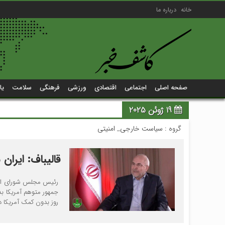
خانه
درباره ما
صفحه اصلی
اجتماعی
اقتصادی
ورزشی
فرهنگی
سلامت
یا
19 ژوئن 2025
گروه :
سیاست خارجی_ امنیتی
قالیباف: ایرا
رئیس مجلس شورای اسلا
جمهور متوهم آمریکا بد
روز بدون کمک آمریکا در