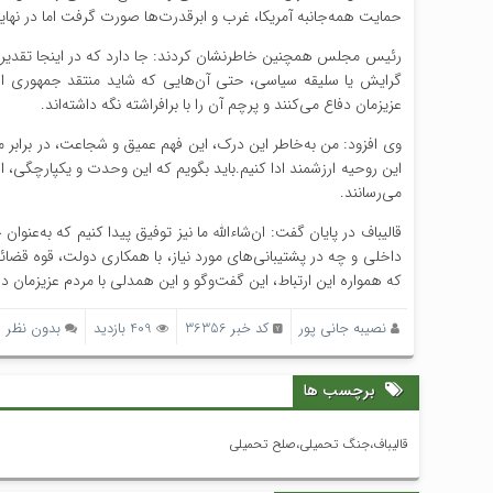
حمایت همه‌جانبه آمریکا، غرب و ابرقدرت‌ها صورت گرفت اما در نهایت
رئیس مجلس همچنین خاطرنشان کردند: جا دارد که در اینجا تقدیر و ت
گرایش یا سلیقه سیاسی، حتی آن‌هایی که شاید منتقد جمهوری اسلام
عزیزمان دفاع می‌کنند و پرچم آن را با برافراشته نگه داشته‌اند.
وی افزود: من به‌خاطر این درک، این فهم عمیق و شجاعت، در برابر مرد
این روحیه ارزشمند ادا کنیم.باید بگویم که این وحدت و یکپارچگی، ار
می‌رسانند.
قالیباف در پایان گفت: ان‌شاءالله ما نیز توفیق پیدا کنیم که به‌عنو
داخلی و چه در پشتیبانی‌های مورد نیاز، با همکاری دولت، قوه قضا
که همواره این ارتباط، این گفت‌وگو و این همدلی با مردم عزیزمان دا
نصیبه جانی پور
کد خبر 36356
409 بازدید
بدون نظر
برچسب ها
قالیباف،جنگ تحمیلی،صلح تحمیلی