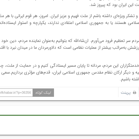
 این ایران بود که پیروز شد.
شکر ویژه‌ای داشته باشم از ملت فهیم و عزیز ایران. امروز، هر قوم ایرانی با هر 
ی هستند یا به جمهوری اسلامی اعتقادی ندارند، یکپارچه و استوار ایستاده‌اند و
م سر تعظیم فرود می‌آورم. ان‌شاءالله که بتوانیم به‌عنوان نماینده مردم، دین خود 
زشش به‌مراتب بیشتر از عملیات نظامی‌ است که دلاورمردان ما در میدان نبرد با اقتدا
ان خدمتگزاران این مردم، مردانه تا پایان مسیر ایستادگی کنیم و در حمایت از ملت، چ
ئیه و دیگر ارکان نظام مقدس جمهوری اسلامی ایران، قدم‌های مؤثری برداریم.سعی 
شته باشیم.
پرینت
لینک کوتاه
hefkhabar.ir/?p=36356