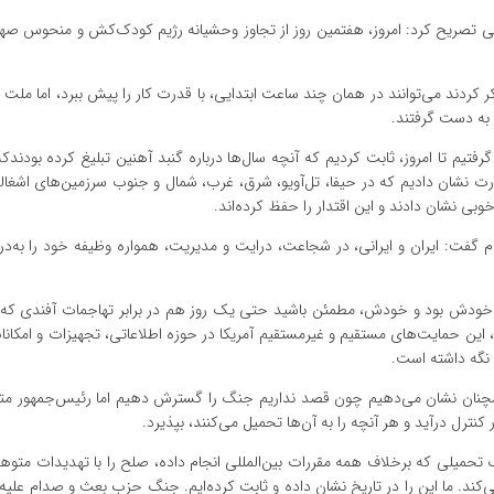
یونی تصریح کرد: امروز، هفتمین روز از تجاوز وحشیانه رژیم کودک‌کش و منحوس صه
فکر کردند می‌توانند در همان چند ساعت ابتدایی، با قدرت کار را پیش ببرد، اما ملت ع
 به دست گرفتند.
تیم تا امروز، ثابت کردیم که آنچه سال‌ها درباره گنبد آهنین تبلیغ کرده بودند
 قدرت نشان دادیم که در حیفا، تل‌آویو، شرق، غرب، شمال و جنوب سرزمین‌های اشغال
خوبی نشان دادند و این اقتدار را حفظ کرده‌اند.
 گفت: ایران و ایرانی، در شجاعت، درایت و مدیریت، همواره وظیفه خود را به‌در
خودش بود و خودش، مطمئن باشید حتی یک روز هم در برابر تهاجمات آفندی که ما
د، این حمایت‌های مستقیم و غیرمستقیم آمریکا در حوزه اطلاعاتی، تجهیزات و امکان
نگه داشته است.
 و همچنان نشان می‌دهیم چون قصد نداریم جنگ را گسترش دهیم اما رئیس‌جمهور متو
نترل درآید و هر آنچه را به آن‌ها تحمیل می‌کنند، بپذیرد.
تحمیلی که برخلاف همه مقررات بین‌المللی انجام داده، صلح را با تهدیدات متوهم
ند. ما این را در تاریخ نشان داده و ثابت کرده‌ایم. جنگ حزب بعث و صدام علیه ای