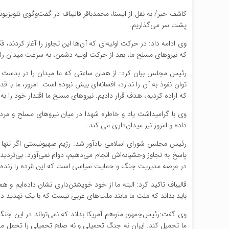
کاشف خبر/ به نقل از ایسنا، محمدباقر قالیباف در گفت‌وگوی تلویز
پشت سر می‌گذاریم.
وی ادامه داد: در حرکت اولیه‌ای که آن‌ها این تجاوز را آغاز کردند، 
که نیروهای مسلح ما، بعد از حرکت اولیه دشمن، به سرعت میدان را
رئیس مجلس بیان کرد: از همان ساعتی که ما میدان را در بدست گرف
توان نفوذ به آن را ندارد، افسانه‌ای بیش نبوده است. امروز، ما با
که اراده کردیم، هدف قرار دادیم. نیروهای مسلح ما اقتدار خود را به‌
وی با گرامیداشت یاد و خاطره شهدا در میان نیروهای مسلح و مردم
داده و امروز نیز میدان‌داری می کند.
رئیس مجلس شورای اسلامی یادآور شد: رژیم صهیونیستی اگر تنها 
پاسخ به تجاوز وحشیانه‌اش انجام می‌دهیم، دوام نمی‌آورد. بی‌تردی
در عرصه مدیریت جنگ و حمایت سیاسی است که این مُرده را زنده 
قالیباف تاکید کرد: البته ما از خود خویشتن‌داری نشان داده‌ایم
باید بداند که ملت ما مانند ملت‌های غربی نیست که با یک تهدید در ک
وی گفت:رئیس‌جمهور متوهم آمریکا بداند که نمی‌تواند در این جنگ 
ما تحمیل کند. ایران نه جنگ تحمیلی و نه صلح تحمیلی را تحمل می‌ک