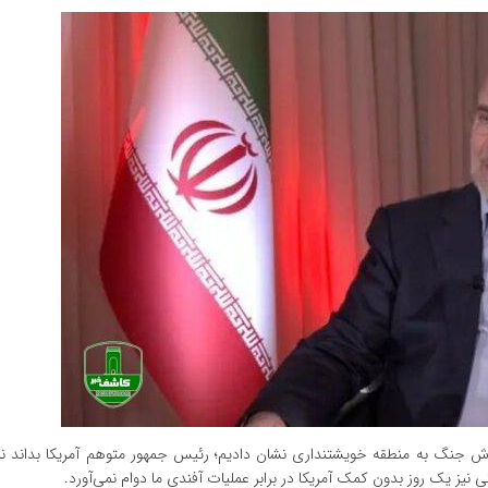
 جنگ به منطقه خویشتنداری نشان دادیم؛ رئیس جمهور متوهم آمریکا بداند نمی
یز یک روز بدون کمک آمریکا در برابر عملیات آفندی ما دوام نمی‌آورد.