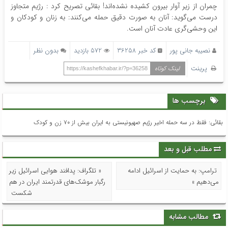
چمران از زیر آوار بیرون کشیده نشده‌اند! بقائی تصریح کرد : رژیم متجاوز
درست می‌گوید: آنان به صورت دقیق حمله می‌کنند: به زنان ‌و کودکان و
این وحشی‌گری عادت آنان است.
نصیبه جانی پور
کد خبر 36258
572 بازدید
بدون نظر
پرینت
لینک کوتاه
https://kashefkhabar.ir/?p=36258
برچسب ها
بقائی: فقط در سه حمله اخیر رژیم صهیونیستی به ایران بیش از ۷۰ زن و کودک
مطلب قبل و بعد
ترامپ: به حمایت از اسرائیل ادامه
« تلگراف: پدافند هوایی اسرائیل زیر
می‌دهیم »
رگبار موشک‌های قدرتمند ایران در هم
شکست
مطالب مشابه