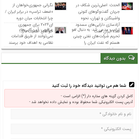
الحدث: اصلی‌ترین شکاف در
نگرانی جمهوری‌خواهان از
جریان گفت‌وگوهای کنونی
«ضعف ترامپ» در برابر ایران /
واشینگتن و تهران، نحوه
چرا انتخابات میان دوره
آزادسازی دارایی‌های مسدود
ای۲۰۲۶ برای جمهوری
ترامپ مدعی شد: به دنبال لغو
عراقچی: آمریکایی‌ها
شده ایران است
خواهان اهمیت دارد؟
تحریم‌ شرکت‌های نفتی چینی
نمی‌توانند از طریق اقدامات
هستم که نفت ایران را
نظامی به اهداف خود برسند
می‌خرند
بدون دیدگاه
شما هم می توانید دیدگاه خود را ثبت کنید
کامل کردن گزینه های ستاره دار (*) الزامی است -
آدرس پست الکترونیکی شما محفوظ بوده و نمایش داده نخواهد شد -