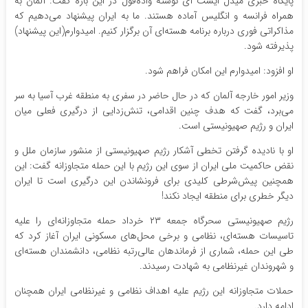
پایگاه خبری میدل ایست آی نوشته واده‌فول در این باره گفت: آلمان به
همراه فرانسه و انگلیس آماده هستند. ما به ایران پیشنهاد می‌دهیم که
مذاکراتی فوری درباره برنامه هسته‌ای آن برگزار کنیم. امیدوارم(این پیشنهاد)
پذیرفته‌ شود.
او افزود: امیدوارم این امکان فراهم شود.
وزیر امور خارجه آلمان که در حال حاضر در سفری به منطقه غرب آسیا به سر
می‌برد، گفت که هدف چنین اقدامی، تنش‌زدایی از درگیری فعلی میان
ایران و رژیم صهیونیستی است.
او با نادیده گرفتن تخطی آشکار رژیم صهیونیستی از منشور سازمان ملل و
نقض حاکمیت ملی ایران از سوی این رژیم با این حمله متجاوزانه گفت: این
همچنین پیش‌شرطی کلیدی برای فرونشاندن این درگیری است تا ایران
دیگر خطری برای منطقه ایجاد نکند!
رژیم صهیونیستی سحرگاه جمعه ۲۳ خرداد حمله متجاوزانه‌ای را علیه
تاسیسات هسته‌ای، نظامی و برخی محل‌های مسکونی ایران آغاز کرد که
طی این حمله، شماری از فرماندهان عالی‌رتبه نظامی، دانشمندان هسته‌ای
و شهروندان غیرنظامی به شهادت رسیدند.
حملات متجاوزانه این رژیم علیه اهداف نظامی و غیرنظامی ایران همچنان
ادامه دارد.