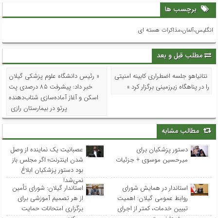
برچسب ها
انگلیس،آلمان،مذاکرات هسته ای
مطلب قبل و بعد
نتانیاهو جلسه اضطراری کابینه امنیتی
« رئیس دانشگاه علوم پزشکی گیلان
را در پناهگاه زیرزمینی برگزار کرد »
خبر داد: پیشرفت ۸۵ درصدی پت
اسکن و آغاز آماده‌سازی شتاب‌دهنده
پرتو در بیمارستان رازی
مطالب مشابه
دستور پزشکیان برای
عصبانیت یک نماینده از وصل
میرحسین موسوی + جزئیات
شدن اینترنت؛ اگر مجلس باز
بود دستور پزشکیان ابلاغ
نمی‌شد!
استاندار در همایش شورای
استاندار گیلان: شورای تأمین
روابط عمومی‌ گیلان: اهمیت
از هر تصمیم آموزشی برای
تبیین خدمات، کمتر از اجرای
برگزاری امتحانات حمایت