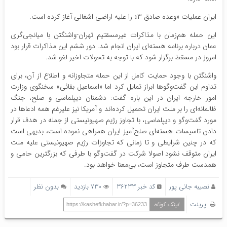
ایران عملیات «وعده صادق ۳» را علیه اراضی اشغالی آغاز کرده است.
این حمله هم‌زمان با مذاکرات غیرمسقتیم تهران-واشنگتن با میانجی‌گری
عمان درباره برنامه هسته‌ای ایران انجام شد. دور ششم این مذاکرات قرار بود
امروز در مسقط برگزار شود که با توجه به تحولات اخیر لغو شد.
واشنگتن با وجود حمایت کامل از این حمله متجاوزانه و اطلاع از آن، برای
تداوم این گفت‌وگوها ابراز تمایل کرد اما «اسماعیل بقائی» سخنگوی وزارت
امور خارجه ایران در این باره گفت: دشمنان دیپلماسی و صلح، جنگ
ظالمانه‌ای را بر ملت ایران تحمیل کرده‌اند و آمریکا نیز علیرغم همه ادعاها در
مورد گفت‌وگو و دیپلماسی، با تجاوز رژیم صهیونیستی از جمله در هدف‌ قرار
دادن تاسیسات هسته‌ای صلح‌آمیز ایران همراهی نموده است، بدیهی است
که در چنین شرایطی و تا زمانی که تجاوزات رژیم صهیونیستی علیه ملت
ایران متوقف نشود اصولا شرکت در گفت‌وگو با طرفی که بزرگترین حامی و
همدست طرف متجاوز است، بی‌معنا خواهد بود.
نصیبه جانی پور
کد خبر 36233
730 بازدید
بدون نظر
پرینت
لینک کوتاه
https://kashefkhabar.ir/?p=36233