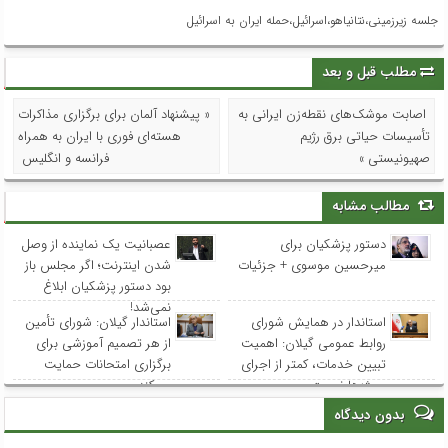
جلسه زیرزمینی،نتانیاهو،اسرائیل،حمله ایران به اسرائیل
مطلب قبل و بعد
اصابت موشک‌های نقطه‌زن ایرانی به
« پیشنهاد آلمان برای برگزاری مذاکرات
تأسیسات حیاتی برق رژیم
هسته‌ای فوری با ایران به همراه
صهیونیستی »
فرانسه و انگلیس
مطالب مشابه
دستور پزشکیان برای
عصبانیت یک نماینده از وصل
میرحسین موسوی + جزئیات
شدن اینترنت؛ اگر مجلس باز
بود دستور پزشکیان ابلاغ
نمی‌شد!
استاندار در همایش شورای
استاندار گیلان: شورای تأمین
روابط عمومی‌ گیلان: اهمیت
از هر تصمیم آموزشی برای
تبیین خدمات، کمتر از اجرای
برگزاری امتحانات حمایت
پروژه‌ها نیست
می‌کند
بدون دیدگاه