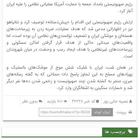
رژیم صهیونیستی بامداد جمعه با حمایت آمریکا عملیاتی نظامی را علیه ایران
آغاز کرد.
ارتش رژیم صهیونیستی این اقدام را «پیش‌دستانه» توصیف کرد و نتانیاهو
نیز در اظهاراتی مدعی شد که هدف عملیات، ضربه زدن به زیرساخت‌های
هسته‌ای و موشکی ایران و تضعیف توانمندی‌های نظامی آن بوده است، اما
واقعیت‌های میدانی حاکی از هدف قرار گرفتن اماکن مسکونی و
زیرساخت‌های غیرنظامی با هدف ایجاد رعب و وحشت در میان شهروندان
است.
در همان شب، ایران با شلیک شش موج از موشک‌های بالستیک و
پهپادهای مسلح به این تجاوز پاسخ داد؛ حملاتی که به گفته رسانه‌های
عبری، منجر به کشته شدن چند صهیونیست و زخمی شدن ده‌ها نفر دیگر
شد و خسارات سنگینی به اشغالگران وارد کرد.
نصیبه جانی پور
کد خبر 36228
701 بازدید
بدون نظر
پرینت
لینک کوتاه
https://kashefkhabar.ir/?p=36228
برچسب ها