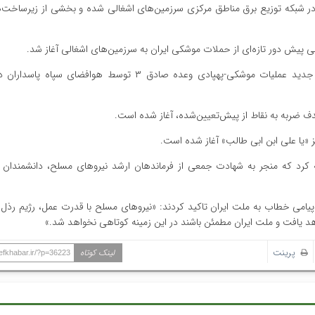
 در شبکه توزیع برق مناطق مرکزی سرزمین‌های اشغالی شده و بخشی از زیرساخت‌
روابط عمومی سپاه پاسداران انقلاب اسلامی نیز اعلام کرد: موج جدید عملیات موشکی-پهپادی وعده صادق ۳ توسط ه
 ضربه به نقاط از پیش‌تعیین‌شده، آغاز شده است.
ز «یا علی ابن ابی طالب» آغاز شده است.
ن حمله کرد که منجر به شهادت جمعی از فرماندهان ارشد نیروهای مسلح، دانشمندان 
 پیامی خطاب به ملت ایران تاکید کردند: «نیروهای مسلح با قدرت عمل، رژیم رذل 
هد یافت و ملت ایران مطمئن باشند در این زمینه کوتاهی نخواهد شد.»
پرینت
لینک کوتاه
hefkhabar.ir/?p=36223