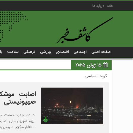
خانه
درباره ما
صفحه اصلی
اجتماعی
اقتصادی
ورزشی
فرهنگی
سلامت
یا
15 ژوئن 2025
گروه :
سیاسی
اصابت موشک‌
صهیونیستی
در دور جدید حملات مو
رژیم صهیونیستی اصابت 
مناطق مرکزی سرزمین‌ها