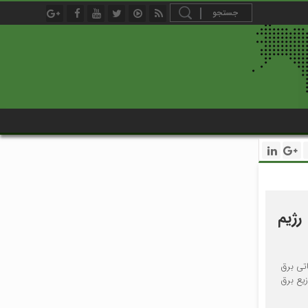
ژیم
تی برق
یع برق