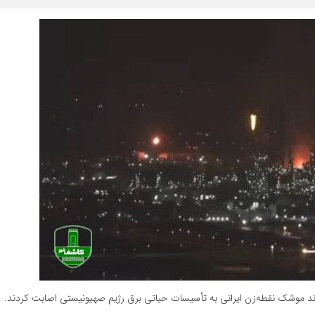
د موشک نقطه‌زن ایرانی به تأسیسات حیاتی برق رژیم صهیونیستی اصابت کردند.