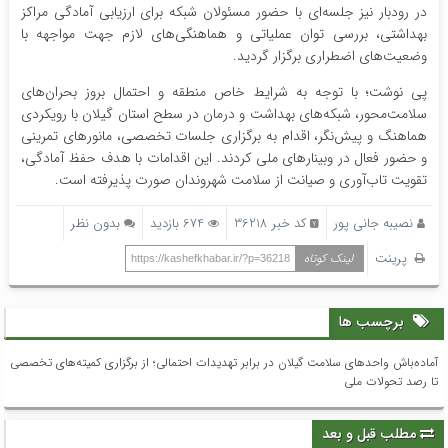
در رودبار نیز جلسه‌ای با حضور مسئولان شبکه برای ارزیابی آمادگی مراکز
بهداشتی، بررسی توان عملیاتی و هماهنگی‌های لازم جهت مواجهه با
وضعیت‌های اضطراری برگزار گردید.
پی نوشت؛ با توجه به شرایط خاص منطقه و احتمال بروز بحران‌های
سلامت‌محور، شبکه‌های بهداشت و درمان در سطح استان گیلان با رویکردی
هماهنگ و پیش‌نگر، اقدام به برگزاری جلسات تخصصی، مانورهای تمرینی
و حضور فعال در وبینارهای ملی کردند. این اقدامات با هدف حفظ آمادگی،
تقویت تاب‌آوری و صیانت از سلامت شهروندان صورت پذیرفته است.
نصیبه جانی پور
کد خبر 36218
674 بازدید
بدون نظر
پرینت
لینک کوتاه
https://kashefkhabar.ir/?p=36218
برچسب ها
آماده‌باش واحدهای سلامت گیلان در برابر تهدیدات احتمالی؛ از برگزاری کمیته‌های تخصصی
تا رصد تحولات ملی
مطلب قبل و بعد