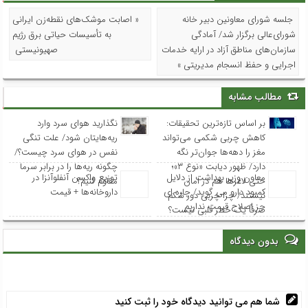
جلسه شورای معاونین دبیر خانه
« اصابت موشک‌های نقطه‌زن ایرانی
شورای‌عالی برگزار شد/ آمادگی
به تأسیسات حیاتی برق رژیم
سازمان‌های مناطق آزاد در ارایه خدمات
صهیونیستی
اجرایی و حفظ انسجام مدیریتی »
مطالب مشابه
بر اساس تازه‌ترین تحقیقات:
نگذارید هوای سرد وارد
کاهش چربی شکمی می‌تواند
ریه‌هایتان شود/ علت تنگی
مغز را دهه‌ها جوان‌تر نگه
نفس در هوای سرد چیست؟/
دارد/ ظهور دیابت «نوع ۳»؛
چگونه ریه‌ها را در برابر سرما
معاون وزیر بهداشت از دلایل
توزیع واکسن‌ آنفلوآنزا در
حتی لاغرها هم در امان
مقاوم کنیم؟
کمبود دارو می گوید/ چاره ای
داروخانه‌ها + قیمت
نیستند/ چرا چربی دور شکم
جز اصلاح قیمت نداریم
صرفاً یک خطر قلبی نیست؟
بدون دیدگاه
شما هم می توانید دیدگاه خود را ثبت کنید