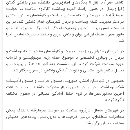
کاشف خبر / به نقل از پایگاه‌های اطلاع‌رسانی دانشگاه علوم پزشکی گیلان
(گیل‌وب‌دا)، در همین راستا، کمیته بهداشت کارگروه سلامت در حوادث
غیرمترقبه با حضور مدیر شبکه، مسئول حراست و کارشناسان مسئول ستادی
در دفتر مدیریت شبکه بهداشت و درمان شهرستان خمام تشکیل شد. در این
نشست، ضمن بررسی آخرین وضعیت آمادگی لجستیکی و نیروی انسانی،
مانور صفر با هدف ارزیابی توان واکنش سریع واحدها به‌صورت نمادین اجرا
شد.
در شهرستان بندرانزلی نیز تیم مدیریت و کارشناسان ستادی شبکه بهداشت و
درمان در وبیناری تخصصی با موضوع حمله رژیم صهیونیستی و الزامات
حوزه سلامت شرکت کردند. این نشست به‌منظور هماهنگی بین‌بخشی،
تحلیل سناریوهای احتمالی و تقویت آمادگی واکنش در بحران برگزار شد.
همچنین در شهرستان املش، مدیریت، مسئول حراست و مسئول تأسیسات
شبکه بهداشت و درمان در همین وبینار مشارکت داشتند و ضمن دریافت
آخرین دستورالعمل‌ها، بر لزوم حفظ آمادگی عملیاتی در سطوح مختلف
تأکید کردند.
در شهرستان ماسال، کارگروه سلامت در حوادث غیرمترقبه با هدف پایش
مخاطرات منطقه‌ای، بررسی ظرفیت‌ها و به‌روزرسانی برنامه‌های عملیاتی
مقابله با بحران برگزار شد.