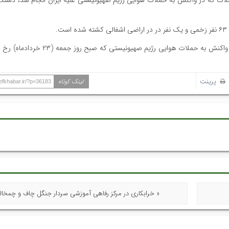
ملات که در واکنش به حملات هوایی رژیم صهیونیستی علیه ایران انجام شد، دستکم 
.
به نقل از خبرگزاری ریانووستی، حملات ایران علیه اراضی اشغالی در واکنش به حملات هوای
پرینت
لینک کوتاه
hefkhabar.ir/?p=36183
« خرابکاری در مرکز رفاهی آموزشی سردار جنگل چاف و چمخاله