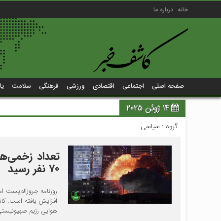
خانه
درباره ما
صفحه اصلی
اجتماعی
اقتصادی
ورزشی
فرهنگی
سلامت
یا
14 ژوئن 2025
گروه :
سیاسی
تعداد زخمی‌ها
۷۰ نفر رسید
افزایش یافته است. کا
هوایی رژیم صهیونیستی 