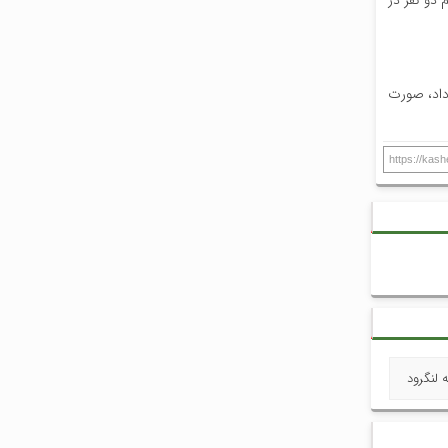
دو نفر در
ی رژیم صهیونیستی که صبح روز جمعه (۲۳ خردادماه) رخ داد، صورت
https://kas
 لنگرود