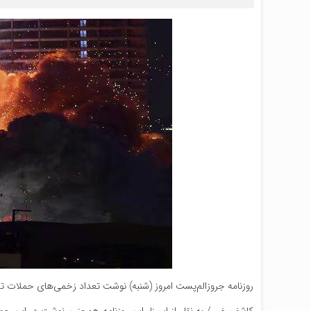
روزنامه جروزالم‌پست امروز (شنبه) نوشت تعداد زخمی‌های حملات تلافی جویان ایران