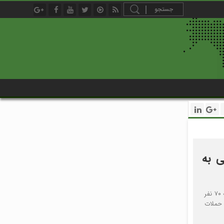
ی به
روزنامه جروزالم‌پست امروز (شنبه) نوشت تعداد زخمی‌های حملات تلافی جویان ایران علیه رژیم صهیونیستی به ۷۰ نفر
 حملات