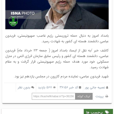
بامداد امروز به دنبال حمله تروریستی رژیم غاصب صهیونیستی، فریدون
عباسی دانشمند هسته ای کشور به شهادت رسید.
کاشف خبر /به نقل از ایسنا، بامداد امروز ( جمعه ۲۳ خرداد ماه) فریدون
عباسی، دانشمند هسته ای کشور و رئیس سابق سازمان انرژی اتمی در منزل
مسکونی خود مورد هدف حمله رژیم صهیونیستی قرار گرفت و به مقام
شهادت رسید.
شهید فریدون عباسی، نماینده مردم کازرون در مجلس یازدهم نیز بود.
نصیبه جانی پور
کد خبر 36156
567 بازدید
بدون نظر
پرینت
لینک کوتاه
https://kashefkhabar.ir/?p=36156
برچسب ها