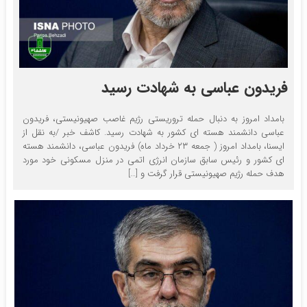
فریدون عباسی به شهادت رسید
بامداد امروز به دنبال حمله تروریستی رژیم غاصب صهیونیستی، فریدون
عباسی دانشمند هسته ای کشور به شهادت رسید. کاشف خبر /به نقل از
ایسنا، بامداد امروز ( جمعه ۲۳ خرداد ماه) فریدون عباسی، دانشمند هسته
ای کشور و رئیس سابق سازمان انرژی اتمی در منزل مسکونی خود مورد
هدف حمله رژیم صهیونیستی قرار گرفت و […]