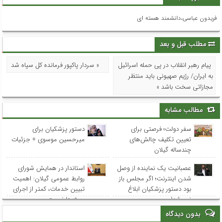
فریدون عباسی،دانشمند هسته ای
مطلب قبل و بعد
پیام رهبر انقلاب در پی حمله اسرائیل
« سردار پاکپور فرمانده کل سپاه شد
به ایران/ رژیم صهیونی باید منتظر
مجازاتی سخت باشد »
مطالب مشابه
سفر دولت؛ فرصتی برای
دستور پزشکیان برای
تعیین تکلیف چالش‌های
میرحسین موسوی + جزئیات
چندساله گیلان
عصبانیت یک نماینده از وصل
استاندار در همایش شورای
شدن اینترنت؛ اگر مجلس باز
روابط عمومی‌ گیلان: اهمیت
بود دستور پزشکیان ابلاغ
تبیین خدمات، کمتر از اجرای
نمی‌شد!
پروژه‌ها نیست
بدون دیدگاه