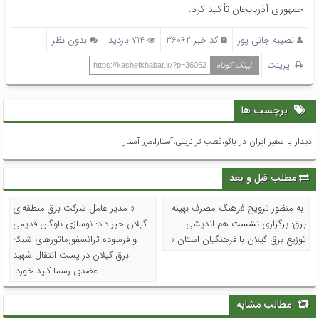
جمهوری آذربایجان تأکید کرد.
نصیبه جانی پور
کد خبر 36062
714 بازدید
بدون نظر
پرینت
لینک کوتاه
https://kashefkhabar.ir/?p=36062
برچسب ها
دیدار با سفیر ایران در باکو،قطب ترانزیتی،آستارا،مرز آستارا
مطلب قبل و بعد
به منظور ترویج فرهنگ مصرف بهینه
« مدیر عامل شرکت برق منطقه‌ای
برق: برگزاری نشست هم اندیشی
گیلان خبر داد: نوسازی ناوگان قدیمی
توزیع برق گیلان با فرهنگیان استان »
و فرسوده ترانسفورماتورهای شبکه
برق گیلان در پست انتقال شهید
عضدی رسما کلید خورد
مطالب مشابه