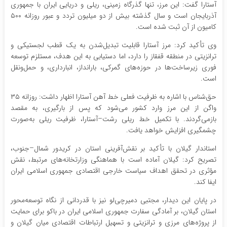
آستارا گفت: این مرز، تنها گذرگاه زمینی، ریلی و دریایی ایران با جمهوری
آذربایجان است و سال گذشته بیش از دو میلیون تردد و عبور روزانه ۵۰۰
کامیون از آن ثبت شده است.
وی تأکید کرد: مرز آستارا قابلیت تبدیل‌شدن به یک قطب لجستیکی و
ترانزیتی در منطقه قفقاز را دارد، اما دستیابی به این هدف، مستلزم توسعه
فوری زیرساخت‌ها در حوزه‌های گمرکی، بارانداز، انبارداری، و حمل‌ونقل
است.
حق‌شناس با اشاره به ظرفیت فعلی خط آهن آستارا اظهار داشت: روزانه ۳۵
واگن از این مرز وارد کشور می‌شود که پس از بارگیری، به مقصد
بازمی‌گردند. با تکمیل خط ریلی رشت–آستارا، ظرفیت ریلی به‌صورت
چشمگیری افزایش خواهد یافت.
استاندار گیلان با تأکید بر نقش‌آفرینی استان در کریدور شمال–جنوب،
تصریح کرد: گیلان آماده است با هماهنگی وزارتخانه‌های مرتبط، نقش
مؤثری در تحقق اهداف سیاست خارجی اقتصادی جمهوری اسلامی ایران
ایفا کند.
در پایان این دیدار، مجتبی دمیرچی‌لو نیز با قدردانی از نگاه توسعه‌محور
استان گیلان، بر آمادگی سفارت جمهوری اسلامی ایران در باکو برای حمایت
از پروژه‌های مرزی و ترانزیتی و تسهیل ارتباطات اقتصادی میان گیلان و