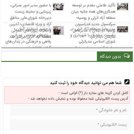
تأکید طاعتی مقدم بر توسعه
با حضور مدیر امور عمرانی،
همکاری‌های همه جانبه میان
زیربنایی و محیط زیست
منطقه آزاد انزلی و روسیه؛
دبیرخانه شورای‌عالی مناطق
سرکنسول جدید فدراسیون
آزاد و ویژه اقتصادی؛ آخرین
مدیرعامل منطقه آزاد انزلی در
با حضور استاندار گیلان ؛
روسیه در گیلان با مدیرعامل
وضعیت پروژه‌های عمرانی
نشست مشترک با شهرداری و
پروژه‌های شاخص عمرانی،
سازمان دیدار کرد
منطقه آزاد انزلی بررسی شد
شورای اسلامی بندرانزلی
رفاهی و فرهنگی در زندان‌های
مطرح کرد: مسیر توسعه شهر
گیلان افتتاح شد
انزلی از هم‌افزایی و مشارکت
بدون دیدگاه
همه نهادها می‌گذرد
شما هم می توانید دیدگاه خود را ثبت کنید
کامل کردن گزینه های ستاره دار (*) الزامی است -
آدرس پست الکترونیکی شما محفوظ بوده و نمایش داده نخواهد شد -