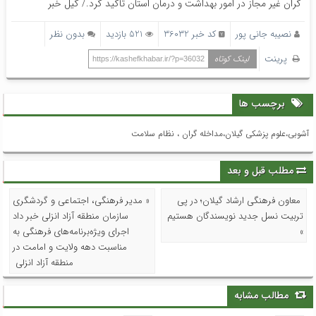
گران غیر مجاز در امور بهداشت و درمان استان تاکید کرد./ گیل خبر
نصیبه جانی پور
کد خبر 36032
521 بازدید
بدون نظر
پرینت
لینک کوتاه
https://kashefkhabar.ir/?p=36032
برچسب ها
آشوبی،علوم پزشکی گیلان،مداخله گران ، نظام سلامت
مطلب قبل و بعد
معاون فرهنگی ارشاد گیلان؛ در پی
« مدیر فرهنگی، اجتماعی و گردشگری
تربیت نسل جدید نویسندگان هستیم
سازمان منطقه آزاد انزلی خبر داد
»
اجرای ویژه‌برنامه‌های فرهنگی به
مناسبت دهه ولایت و امامت در
منطقه آزاد انزلی
مطالب مشابه