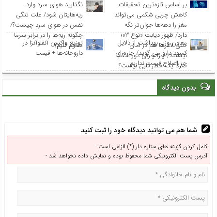
بر اساس تازه‌ترین تحقیقات:
نگذارید هوای سرد وارد
کاهش چربی شکمی می‌تواند
ریه‌هایتان شود/ علت تنگی
مغز را دهه‌ها جوان‌تر نگه
نفس در هوای سرد چیست؟/
دارد/ ظهور دیابت «نوع ۳»؛
چگونه ریه‌ها را در برابر سرما
معاون وزیر بهداشت از دلایل
توزیع واکسن‌ آنفلوآنزا در
حتی لاغرها هم در امان
مقاوم کنیم؟
کمبود دارو می گوید/ چاره ای
داروخانه‌ها + قیمت
نیستند/ چرا چربی دور شکم
جز اصلاح قیمت نداریم
صرفاً یک خطر قلبی نیست؟
بدون دیدگاه
شما هم می توانید دیدگاه خود را ثبت کنید
کامل کردن گزینه های ستاره دار (*) الزامی است -
آدرس پست الکترونیکی شما محفوظ بوده و نمایش داده نخواهد شد -