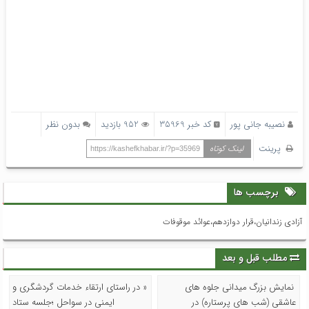
نصیبه جانی پور
کد خبر 35969
952 بازدید
بدون نظر
پرینت
لینک کوتاه
https://kashefkhabar.ir/?p=35969
برچسب ها
آزادی زندانیان،قرار دوازدهم،عوائد موقوفات
مطلب قبل و بعد
نمایش بزرگ میدانی جلوه های
« در راستای ارتقاء خدمات گردشگری و
عاشقی (شب های پرستاره) در
ایمنی در سواحل ؛جلسه ستاد