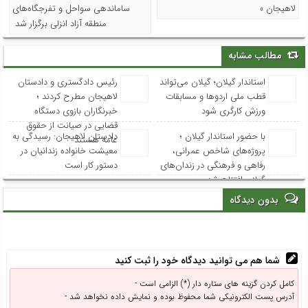
لاهیجان »
ساماندهی سواحل و تفرجگاه‌های
منطقه آزاد انزلی برگزار شد
مطالب مشابه
استاندار گیلان؛ گیلان می‌تواند
رئیس دادگستری و دادستان
قطب ملی اردوها و مسابقات
لاهیجان مطرح کردند ؛
ورزش کارگری شود
خبرنگاران بازوی دستگاه
قضایی در صیانت از حقوق
با حضور استاندار گیلان ؛
دادستان لاهیجان: رسیدگی به
عامه هستند
پروژه‌های شاخص عمرانی،
معیشت خانواده زندانیان در
رفاهی و فرهنگی در زندان‌های
دستور کار است
گیلان افتتاح شد
بدون دیدگاه
شما هم می توانید دیدگاه خود را ثبت کنید
کامل کردن گزینه های ستاره دار (*) الزامی است -
آدرس پست الکترونیکی شما محفوظ بوده و نمایش داده نخواهد شد -