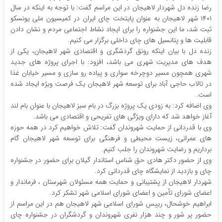
رضا زنده دل شهردار لاهیجان در این مراسم گفت: با توجه به اینکه در سال
۱۴۰۱ شهر لاهیجان به عنوان پایتخت چای ایران در کمیسیون ملی یونسکو
ثبت شد، ما این جشنواره را برای ایجاد نشاط اجتماعی مردم و نشان دادن
قابلیت ها و پتانسیل های چای داخلی برگزار می کنیم.
زنده دل با بیان اینکه رونق گردشگری و اقتصادی شهر لاهیجان، یکی از
هدف های مدیریت شهری می باشد، افزود: با اجرای پروژه های جدید
شهری همچون مسیر دوچرخه سواری و پیاده رو سازی و مسیر خیابان غذا
در تالاب حاجی آباد برای توسعه شهر لاهیجان یک فرصت ویژه ایجاد شده
است.
وی اضافه کرد: به زودی یک پروژه بزرگ در بام سبز لاهیجان با عنوان بام لند
آغاز خواهد شد که دارای ویژگی های تفریحی و اقتصادی می باشد.
وی با قدردانی از حمایت شهروندان گفت: تلاش خواهیم کرد در همه حوزه
های عمرانی، زیست محیطی و فرهنگی برای توسعه شهر لاهیجان گام
برداریم و رضایت شهروندان را جلب کنیم.
وی از حضور دکتر هادی حق شناس استاندار گیلان برای حضور در جشنواره
چای و بازدید از نمایشگاه چای قدردانی کرد.
شهردار لاهیجان از پشتیبانی و حمایت همه مسئولان شهرستان ، فرماندار و
اعضای شورای تأمین و اعضای شورای اسلامی شهر تشکر کرد.
ابراهیم خوشحال، رییس شورای اسلامی شهر لاهیجان هم در این مراسم از
حضور پر شور و چند هزار نفری شهروندان و گردشگران در جشنواره چای