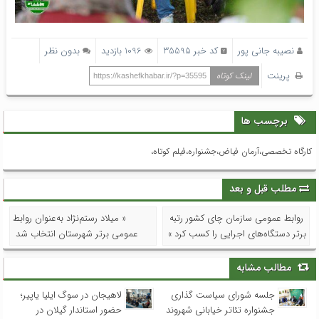
نصیبه جانی پور
کد خبر 35595
1096 بازدید
بدون نظر
پرینت
لینک کوتاه
https://kashefkhabar.ir/?p=35595
برچسب ها
کارگاه تخصصی،آرمان فیاض،جشنواره،فیلم کوتاه،
مطلب قبل و بعد
روابط عمومی سازمان چای کشور رتبه
« میلاد رستم‌نژاد به‌عنوان روابط
برتر دستگاه‌های اجرایی را کسب کرد »
عمومی برتر شهرستان انتخاب شد
مطالب مشابه
جلسه شورای سیاست گذاری
لاهیجان در سوگ ایلیا یاپیر؛
جشنواره تئاتر خیابانی شهروند
حضور استاندار گیلان در