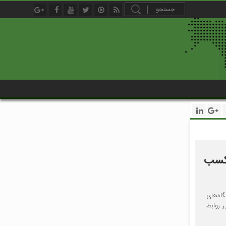
 کسب
اه‌های
 روابط