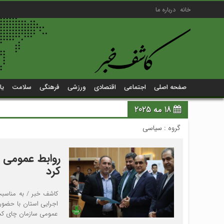
خانه
درباره ما
صفحه اصلی
اجتماعی
اقتصادی
ورزشی
فرهنگی
سلامت
یا
18 مه 2025
گروه :
سیاسی
روابط عمومی س
کرد
کاشف خبر / به مناسبت 
اجرایی استان با حضور 
عمومی سازمان چای کش