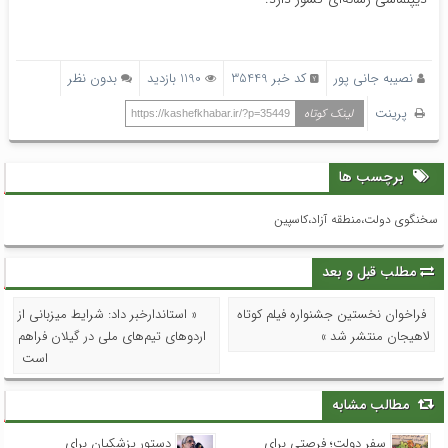
نصیبه جانی پور
کد خبر 35449
1190 بازدید
بدون نظر
پرینت
لینک کوتاه
https://kashefkhabar.ir/?p=35449
برچسب ها
سخنگوی دولت،منطقه آزاد،کاسپین
مطلب قبل و بعد
فراخوان نخستین جشنواره فیلم کوتاه
« استاندارخبر داد: شرایط میزبانی از
لاهیجان منتشر شد »
اردوهای تیم‌های ملی در گیلان فراهم
است
مطالب مشابه
سفر دولت؛ فرصتی برای
دستور پزشکیان برای