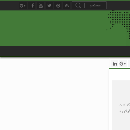
رگداشت
 گیلان با