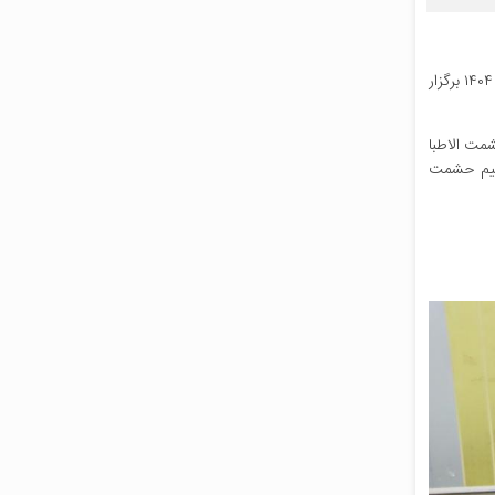
به مناسبت یکصدو ششمین سالگرد شهادت دکتر ابراهیم حشمت ملقب به حشمت الاطباء دومین همایش بزرگداشت وی در روز یکشنبه ۲۱ اردیبهشت ۱۴۰۴ برگزار
مت الاطبا
اهیم حشمت