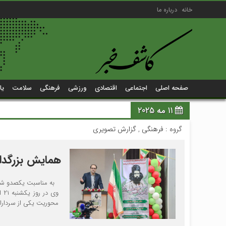
خانه
درباره ما
صفحه اصلی
اجتماعی
اقتصادی
ورزشی
فرهنگی
سلامت
یا
11 مه 2025
گروه :
فرهنگی
,
گزارش تصویری
همایش بزرگدا
به مناسبت یکصدو ششم
محوریت یکی از سردارا