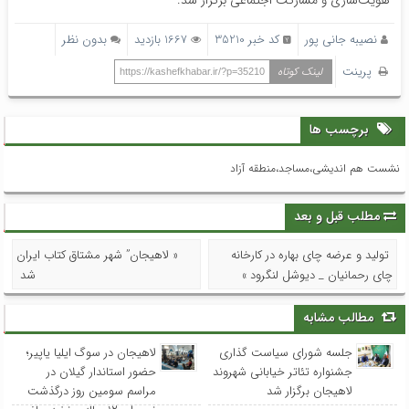
نصیبه جانی پور
کد خبر 35210
1667 بازدید
بدون نظر
پرینت
لینک کوتاه
https://kashefkhabar.ir/?p=35210
برچسب ها
نشست هم اندیشی،مساجد،منطقه آزاد
مطلب قبل و بعد
تولید و عرضه چای بهاره در کارخانه
« لاهیجان” شهر مشتاق کتاب ایران
چای رحمانیان _ دیوشل لنگرود »
شد
مطالب مشابه
جلسه شورای سیاست گذاری
لاهیجان در سوگ ایلیا یاپیر؛
جشنواره تئاتر خیابانی شهروند
حضور استاندار گیلان در
لاهیجان برگزار شد
مراسم سومین روز درگذشت