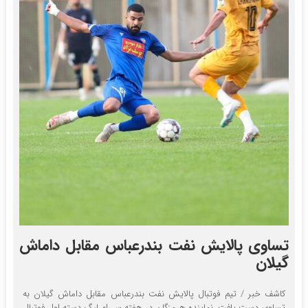
تساوی پالایش نفت بندرعباس مقابل داماش
گیلان
کاشف خبر / تیم فوتبال پالایش نفت بندرعباس مقابل داماش گیلان به
تساوی دست یافت. نماینده هرمزگان در هفته سی‌ام لیگ دسته اول فوتبال