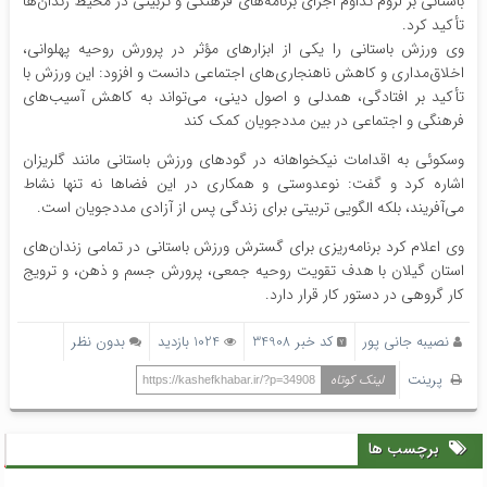
باستانی بر لزوم تداوم اجرای برنامه‌های فرهنگی و تربیتی در محیط زندان‌ها
تأکید کرد.
وی ورزش باستانی را یکی از ابزارهای مؤثر در پرورش روحیه پهلوانی،
اخلاق‌مداری و کاهش ناهنجاری‌های اجتماعی دانست و افزود: این ورزش با
تأکید بر افتادگی، همدلی و اصول دینی، می‌تواند به کاهش آسیب‌های
فرهنگی و اجتماعی در بین مددجویان کمک کند
وسکوئی به اقدامات نیکخواهانه در گودهای ورزش باستانی مانند گلریزان
اشاره کرد و گفت: نوعدوستی و همکاری در این فضاها نه تنها نشاط
می‌آفریند، بلکه الگویی تربیتی برای زندگی پس از آزادی مددجویان است.
وی اعلام کرد برنامه‌ریزی برای گسترش ورزش باستانی در تمامی زندان‌های
استان گیلان با هدف تقویت روحیه جمعی، پرورش جسم و ذهن، و ترویج
کار گروهی در دستور کار قرار دارد.
نصیبه جانی پور
کد خبر 34908
1024 بازدید
بدون نظر
پرینت
لینک کوتاه
https://kashefkhabar.ir/?p=34908
برچسب ها