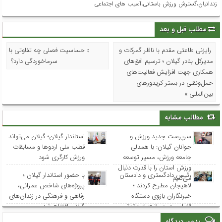
زندانیان،گسترش ورزش باستانی،آسیب های اجتماعی
مطلب قبل و بعد
رایزنی طاعتی مقدم با ناظر گمرکات و
« حساسیت فصلی چه تفاوتی با
مدیرکل بنادر گیلان ؛ ترسیم افق‌های
سرماخوردگی دارد؟
همکاری جهت افزایش فعالیت‌های
حمل‌ونقلی در بستر کریدورهای
بین‌المللی »
مطالب مشابه
سرپرست جدید ورزش و
استاندار گیلان؛ گیلان می‌تواند
جوانان گیلان: با همدلی
قطب ملی اردوها و مسابقات
جامعه ورزش، مسیر توسعه
ورزش کارگری شود
ورزش استان را با قدرت دنبال
رئیس دادگستری و دادستان
با حضور استاندار گیلان ؛
می‌کنیم
لاهیجان مطرح کردند ؛
پروژه‌های شاخص عمرانی،
خبرنگاران بازوی دستگاه
رفاهی و فرهنگی در زندان‌های
قضایی در صیانت از حقوق
گیلان افتتاح شد
عامه هستند
بدون دیدگاه