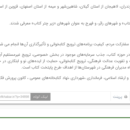
دران، لاهیجان از استان گیلان، شاهین‌شهر و میمه از استان اصفهان، قزوین از اس
» و شهرهای رابُر، و فهرج به عنوان شهرهای «زیر چتر کتاب» معرفی شدند.‌
مشارکت مردم، کیفیت برنامه‌های ترویج کتابخوانی و تأثیرگذاری آن‌ها انجام می شو
 در حوزه کتاب، جذب سرمایه‌های موجود در بخش خصوصی، ترویج غیرمستقیم آین
گ و تقویت عدالت فرهنگی، ترویج کتابخوانی، حمایت از ایده‌های نو و ابتکاری در 
اه مدیران فرهنگی در شهرستان‌ها از اهداف طرح پایتخت کتاب است.
ارشاد اسلامی، فرمانداری ،شهرداری ،نهاد کتابخانه‌های عمومی ، کانون پرورش فک
پرینت
لینک کوتاه
hefkhabar.ir/?p=34898