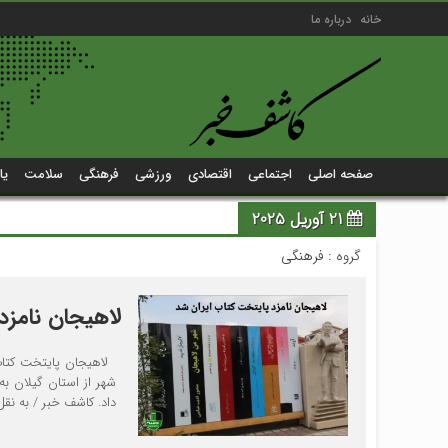
خانه
درباره ما
صفحه اصلی
اجتماعی
اقتصادی
ورزشی
فرهنگی
سلامت
یا
21 آوریل 2025
گروه :
فرهنگی
لاهیجان نامزد
لاهیجان پایتخت کتاب 
شهر از استان گیلان به
داد. کاشف خبر / به نقل