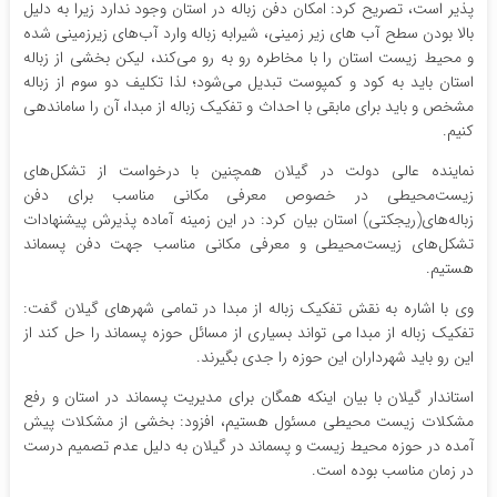
پذیر است، تصریح کرد: امکان دفن زباله در استان وجود ندارد زیرا به دلیل
بالا بودن سطح آب های زیر زمینی، شیرابه زباله وارد آب‌های زیرزمینی شده
و محیط زیست استان را با مخاطره رو به رو می‌کند، لیکن بخشی از زباله
استان باید به کود و کمپوست تبدیل می‌شود؛ لذا تکلیف دو سوم از زباله
مشخص و باید برای مابقی با احداث و تفکیک زباله از مبدا، آن را ساماندهی
کنیم.
نماینده عالی دولت در گیلان همچنین با درخواست از تشکل‌های
زیست‌محیطی در خصوص معرفی مکانی مناسب برای دفن
زباله‌های(ریجکتی) استان بیان کرد: در این زمینه آماده پذیرش پیشنهادات
تشکل‌های زیست‌محیطی و معرفی مکانی مناسب جهت دفن پسماند
هستیم.
وی با اشاره به نقش تفکیک زباله از مبدا در تمامی شهرهای گیلان گفت:
تفکیک زباله از مبدا می تواند بسیاری از مسائل حوزه پسماند را حل کند از
این رو باید شهرداران این حوزه را جدی بگیرند.
استاندار گیلان با بیان اینکه همگان برای مدیریت پسماند در استان و رفع
مشکلات زیست محیطی مسئول هستیم، افزود: بخشی از مشکلات پیش
آمده در حوزه محیط زیست و پسماند در گیلان به دلیل عدم تصمیم درست
در زمان مناسب بوده است.