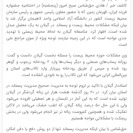
کاشف خبر / هادی حق‌شناس صبح امروز (پنجشنبه) در اختتامیه جشنواره
فرزند ایران، قهرمان زمین که با حضور معاون رئیس جمهور و رئیس سازمان
محیط زیست کشور در دانشگاه آزاد اسلامی واحد لاهیجان برگزار شد با
بیان اینکه مشکلات محیط زیست و پسماند در گیلان به یک معضل مبدل
شده است، اظهار کرد: متاسفانه گیلان به لحاظ محیط زیستی با تهدید
جدی مواجه است که در این زمینه نیازمند توجه ویژه از سوی مراجع ملی
است.
وی مشکلات حوزه محیط زیست را مسئله نخست گیلان دانست و گفت:
روزانه پساب‌های صنعتی‌ و دیگر پساب‌ها وارد ۲ رودخانه زرجوب و گوهر
رود شده و سپس از طریق رودخانه پیربازار وارد تالاب‌های استان و
بین‌المللی انزلی می‌‌شود که این تالاب‌را رو به نابودی کشانده است.
استاندار گیلان با تاکید بر لزوم توجه به مدیریت صحیح مدیریت پسماند در
استان بیان کرد: در ۲۰ روز گذشته هشت هزار تن زباله گردشگر در گیلان
تولید شده است که به این آمار در تابستان و هر تعطیلی افزوده می‌شود
ولی با این حال ۵۰ درصد زباله گیلان که اغلب خشک می‌باشد در لاکان
تفکیک شده و همچنین کمپوست زباله تر نیز انجام می‌شود ولی در بخش
ریجکت با مشکلاتی مواجه هستیم.
حق‌شناس با بیان اینکه مدیریت پسماند تنها از دو روش دفع یا دفن امکان