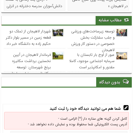
در لاهیجان »
دانش‌آموزان مدرسه دخترانه در انزلی
مطالب مشابه
توسعه زیرساخت‌های ورزشی
شهردار لاهیجان از تملک دو
و جلب مشارکت بخش
قطعه زمین در مسیر بلوار دکتر
خصوصی در دستور کار ورزش
حکیم زاده به دانشگاه خبر داد
لاهیجان
عبور از اوج بار تابستان با
فرماندار لاهیجان در آیین
سرمایه اجتماعی موجود، کاملا
نخستین برداشت مکانیزه
مقدور و امکانپذیر است
برنج شهرستان: توسعه
مکانیزاسیون، ضامن پایداری
تولید برنج و حمایت از
بدون دیدگاه
کشاورزان است
شما هم می توانید دیدگاه خود را ثبت کنید
کامل کردن گزینه های ستاره دار (*) الزامی است -
آدرس پست الکترونیکی شما محفوظ بوده و نمایش داده نخواهد شد -