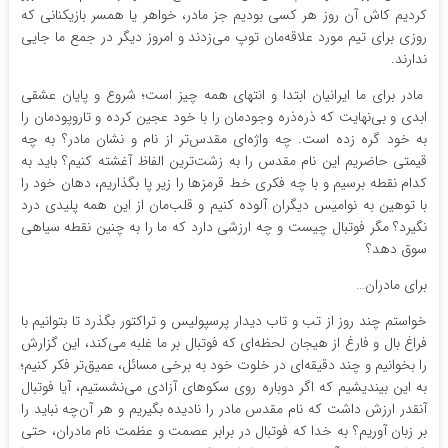
کردیم کاش آن روز هر کسی بودیم جز مادر، خواهر یا همسر بازیکنانی که
روزی برای تیم مورد علاقه‌مان توپ می‌زدند و امروز دیگر در جمع ما جایی
ندارند.
مادر برای ما ایرانیان ابتدا و انتهای همه چیز است؛ شروع و پایان عشقی
ابدی و بی‌نهایت که ذره‌ذره وجودمان را با خود عجین کرده و تاروپودمان را
به خود گره زده است. چه واژه‌ای مقدس‌تر از نام و نشان مادر؟ به چه
قیمتی حاضریم این نام مقدس را به زشت‌ترین الفاظ آغشته کنیم؟ باید به
کدام نقطه برسیم و با چه فکری خط قرمزها را زیر پا بگذاریم، دهان خود را
با توهین به نوامیس دیگران آلوده کنیم و قلب‌مان از این همه پلیدی درد
نگیرد؟ مگر فوتبال چیست و چه ارزشی دارد که ما را به چنین نقطه سیاهی
سوق دهد؟
برای مادران…
خواستم چند روز از تب و تاب دیدار پرسپولیس و تراکتور بگذرد تا بتوانیم با
فراغ بال و فارغ از هیجان لحظه‌ای که فوتبال بر ما غلبه می‌کند، این گزارش
را بخوانیم و چند دقیقه‌ای در خلوت خود به برخی مسائل، عمیق‌تر فکر کنیم؛
به این بیندیشیم که اگر دوباره روی سکوهای آزادی می‌نشستیم، آیا فوتبال
آنقدر ارزش داشت که نام مقدس مادر را نادیده بگیریم و هر آن‌چه نباید را
بر زبان آوریم؟ به خدا که فوتبال در برابر عصمت و عظمت نام مادران، حتی