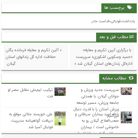
برچسب ها
یادداشت،فوتبالی،قداست مادر
مطلب قبل و بعد
با برگزاری آیین تکریم و معارفه؛
« آئین تکریم و معارفه فرمانده یگان
«حمید وسکویی اشکوری» سرپرست
حفاظت اداره کل زندانهای استان
اداره‌کل زندان‌های استان گیلان شد »
گیلان
مطالب مشابه
سرپرست جدید ورزش و
ترکیب تیم‌ملی مقابل مصر لو
جوانان گیلان: با همدلی
فت
جامعه ورزش، مسیر توسعه
ورزش استان را با قدرت دنبال
بارقه امید بیماران سرطانی و
علی خورسند جلالی موفق به
می‌کنیم
صعب‌العلاج گیلان رو به
دریافت گواهینامه مدیریت
خاموشی است / بیماران
فوتبال آسیا شد
سرطانی گیلان در انتظار دارو؛