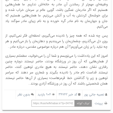
وظیفه‌ای مهم‌تر از رساندن آن مادر به خانه‌اش نداریم. ما همان‌هایی
هستیم که اگر مادرمان غمگین باشد، گویی عالم بر سرمان خراب شده و
برای خوشحال کردنش به آب و آتش می‌زنیم. ما همان‌هایی هستیم که
جان و جهان‌مان به نام مادر گره خورده و به نام زیبای مادر سوگند یاد
می‌کنیم.
پس چه شده که همه چیز را نادیده می‌گیریم، لحظه‌ای فکر نمی‌کنیم، از
روی دل می‌گذریم، چشمان‌مان را می‌بندیم و دهان‌مان را باز می‌کنیم و هر
چه نباید را بر زبان می‌آوریم؟ آن هم درباره موضوعی مقدس، درباره مادر…
امروز که این یادداشت را می‌نویسم و شما آن را می‌خوانید، مطمئنم بسیاری
از همان‌هایی که آن روز در ورزشگاه بودند، حاضر نیستند دوباره چنین
رفتاری نشان دهند، حاضر نیستند به هیچ مادری توهین کنند، حاضر
نیستند قداست نام مادر را نادیده بگیرند و شعاری سر دهند که سراسر
توهین و زیر پا گذاشتن خط قرمزهاست؛ بسیاری از آن‌ها حاضر نیستند
همان شخصیتی باشند که آن روز در ورزشگاه آزادی بودند…
نصیبه جانی پور
کد خبر 34742
904 بازدید
بدون نظر
پرینت
لینک کوتاه
https://kashefkhabar.ir/?p=34742