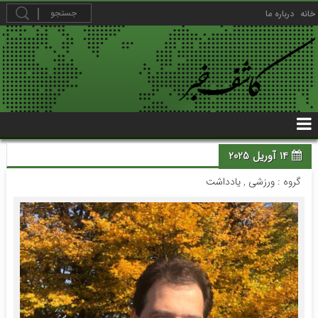
خانه
درباره ما
14 آوریل 2025
گروه :
ورزشی
,
یادداشت