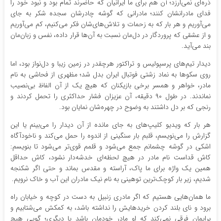
ذره‌ای نمی‌ارزد؛ آن هم برای ما ایرانیان که حاضرند تمام بود و نبود خود را
فدای مادرانشان کنند؛ مادرانی که گوشه چادرشان سجده شکر به جای
می‌آوریم و هر بار که به زحمات و تلاش‌های‌شان فکر می‌کنیم، کم می‌آوریم
و از عشقی که پروردگار در دل‌مان نسبت به آن‌ها قرار داده، نفس و زبان‌مان
بند می‌آید.
دیدار تیم‌های پرسپولیس و تراکتور هرچقدر در زمین زیبا و دل‌نواز بود، اما
روی سکوها به نماد زشتی فوتبال ایران بدل شد؛ مظهری از فحاشی به نام
مادر، خواهر و همسر برخی بازیکنان که هیچ یک از آن الفاظ بی‌نصیب
نماندند. در طول ۹۰ دقیقه، آن عزیزان فشار حداکثری را تحمل کردند و
رنجی که بر دل داشتند به وضوح در چهره‌شان نمایان بود.
هر بار که ویدیو کلیپ‌های به جای مانده از آن دیدار را می‌بینم یا این
گزارش را می‌نویسم، قلبم بار سنگینی از اندوه را حمل می‌کند و ناخودآگاه
اشکی در گوشه چشمانم جمع می‌شود و قلمم قوی‌تر می‌شود تا بنویسم:
کاش قداست نام مادر در هیچ لحظه‌ای خدشه‌دار نشود، کاش حداقل
همین یک واژه برای ما پاک، آراسته و مقدس بماند و حتی اگر شکنجه
شدیم، زیر بار کوچک‌ترین توهینی به نام نیک مادران این آب و خاک نرویم.
ما همان‌هایی هستیم که اگر مادری زنبیل به دست در کوچه و خیابان راه
برود و نای بلند کردن خریدهایش را نداشته باشد، به کمکش می‌شتابیم و
برایمان فرقی نمی‌کند که او مادر خودمان باشد یا دیگری؛ گویی هیچ