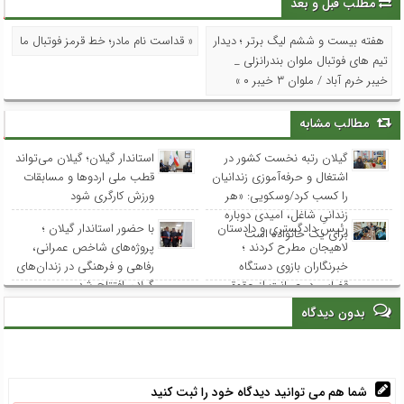
مطلب قبل و بعد
هفته بیست و ششم لیگ برتر ؛ دیدار
« قداست نام مادر؛ خط قرمز فوتبال ما
تیم های فوتبال ملوان بندرانزلی _
خیبر خرم آباد / ملوان ۳ خیبر ۰ »
مطالب مشابه
گیلان رتبه نخست کشور در
استاندار گیلان؛ گیلان می‌تواند
اشتغال و حرفه‌آموزی زندانیان
قطب ملی اردوها و مسابقات
را کسب کرد/وسکویی: «هر
ورزش کارگری شود
زندانیِ شاغل، امیدی دوباره
رئیس دادگستری و دادستان
با حضور استاندار گیلان ؛
برای یک خانواده است
لاهیجان مطرح کردند ؛
پروژه‌های شاخص عمرانی،
خبرنگاران بازوی دستگاه
رفاهی و فرهنگی در زندان‌های
قضایی در صیانت از حقوق
گیلان افتتاح شد
عامه هستند
بدون دیدگاه
شما هم می توانید دیدگاه خود را ثبت کنید