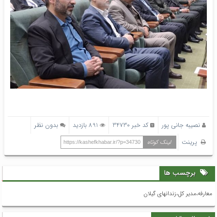
نصیبه جانی پور
کد خبر 34730
891 بازدید
بدون نظر
پرینت
لینک کوتاه
https://kashefkhabar.ir/?p=34730
برچسب ها
معارفه،مدیر کل،زندانهای گیلان