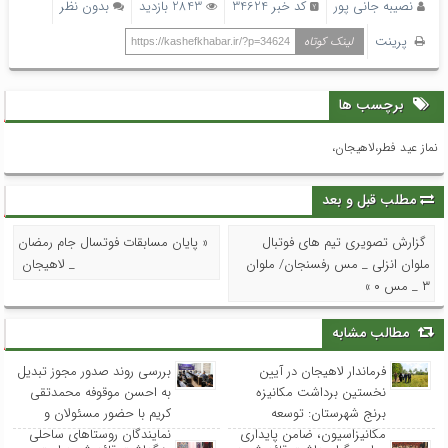
نصیبه جانی پور
کد خبر 34624
2843 بازدید
بدون نظر
پرینت
لینک کوتاه
https://kashefkhabar.ir/?p=34624
برچسب ها
نماز عید فطر،لاهیجان،
مطلب قبل و بعد
گزارش تصویری تیم های فوتبال
« پایان مسابقات فوتسال جام رمضان
ملوان انزلی _ مس رفسنجان/ ملوان
_ لاهیجان
۳ _ مس ۰ »
مطالب مشابه
فرماندار لاهیجان در آیین
بررسی روند صدور مجوز تبدیل
نخستین برداشت مکانیزه
به احسن موقوفه محمدتقی
برنج شهرستان: توسعه
کریم با حضور مسئولان و
مکانیزاسیون، ضامن پایداری
نمایندگان روستاهای ساحلی