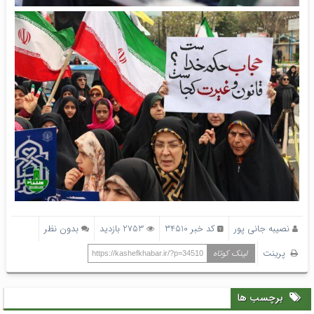
نصیبه جانی پور
کد خبر 34510
2753 بازدید
بدون نظر
پرینت
لینک کوتاه
https://kashefkhabar.ir/?p=34510
برچسب ها