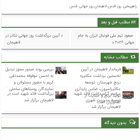
راهپیمایی روز قدس،لاهیجان،روز جهانی قدس
مطلب قبل و بعد
صعود تیم ملی فوتبال ایران به جام
« آیین بزرگداشت روز جهانی تئاتر در
جهانی ۲۰۲۶ »
لاهیجان
مطالب مشابه
فرماندار لاهیجان در آیین
بررسی روند صدور مجوز تبدیل
نخستین برداشت مکانیزه
به احسن موقوفه محمدتقی
برنج شهرستان: توسعه
کریم با حضور مسئولان و
مکانیزاسیون، ضامن پایداری
نمایندگان روستاهای ساحلی
مراسم گرامیداشت قائد شهید
بزرگداشت قائد شهید امت در
تولید برنج و حمایت از
توسط مدیریت شهری
لاهیجان برگزار شد
کشاورزان است
لاهیجان برگزار شد
بدون دیدگاه