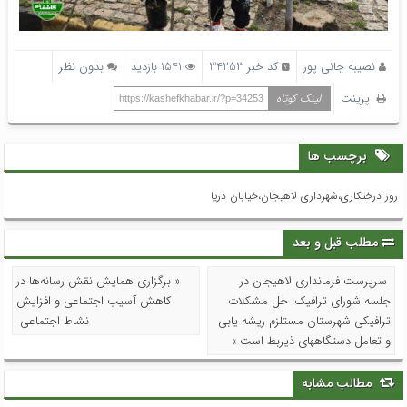
نصیبه جانی پور
کد خبر 34253
1541 بازدید
بدون نظر
پرینت
لینک کوتاه
https://kashefkhabar.ir/?p=34253
برچسب ها
روز درختکاری،شهرداری لاهیجان،خیابان دریا
مطلب قبل و بعد
سرپرست فرمانداری لاهیجان در
« برگزاری همایش نقش رسانه‌ها در
جلسه شورای ترافیک: حل مشکلات
کاهش آسیب اجتماعی و افزایش
ترافیکی شهرستان مستلزم ریشه یابی
نشاط اجتماعی
و تعامل دستگاههای ذیربط است »
مطالب مشابه