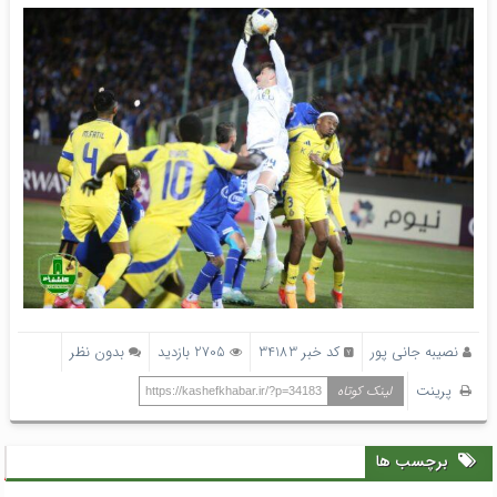
نصیبه جانی پور
کد خبر 34183
2705 بازدید
بدون نظر
پرینت
لینک کوتاه
https://kashefkhabar.ir/?p=34183
برچسب ها