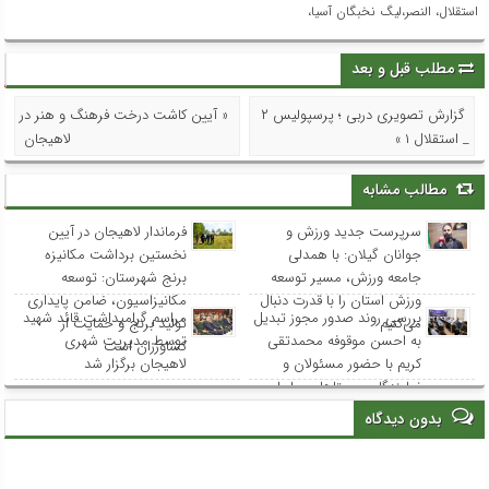
استقلال، النصر،لیگ نخبگان آسیا،
مطلب قبل و بعد
گزارش تصویری دربی ؛ پرسپولیس ۲
« آیین کاشت درخت فرهنگ و هنر در
_ استقلال ۱ »
لاهیجان
مطالب مشابه
سرپرست جدید ورزش و
فرماندار لاهیجان در آیین
جوانان گیلان: با همدلی
نخستین برداشت مکانیزه
جامعه ورزش، مسیر توسعه
برنج شهرستان: توسعه
ورزش استان را با قدرت دنبال
مکانیزاسیون، ضامن پایداری
بررسی روند صدور مجوز تبدیل
مراسم گرامیداشت قائد شهید
می‌کنیم
تولید برنج و حمایت از
به احسن موقوفه محمدتقی
توسط مدیریت شهری
کشاورزان است
کریم با حضور مسئولان و
لاهیجان برگزار شد
نمایندگان روستاهای ساحلی
بدون دیدگاه