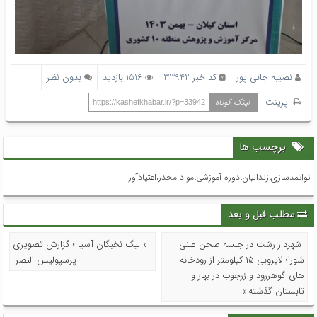
نصیبه جانی پور
کد خبر 33942
1516 بازدید
بدون نظر
پرینت
لینک کوتاه
https://kashefkhabar.ir/?p=33942
برچسب ها
تواتمدسازی،زندانیان،دوره آموزشی،مواد مخدر،اعتیادآور
مطلب قبل و بعد
شهردار رشت در جلسه صحن علنی
« لیگ نخبگان آسیا ؛ گزارش تصویری
شورا؛ لایروبی ۱۵ کیلومتر از رودخانه
پرسپولیس النصر
های گوهررود و زرجوب در بهار و
تابستان گذشته »