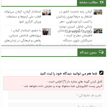
مطالب مشابه
گیلان رتبه نخست کشور در
استاندار گیلان؛ گیلان می‌تواند
اشتغال و حرفه‌آموزی زندانیان
قطب ملی اردوها و مسابقات
را کسب کرد/وسکویی: «هر
ورزش کارگری شود
زندانیِ شاغل، امیدی دوباره
رئیس دادگستری و دادستان
با حضور استاندار گیلان ؛
برای یک خانواده است
لاهیجان مطرح کردند ؛
پروژه‌های شاخص عمرانی،
خبرنگاران بازوی دستگاه
رفاهی و فرهنگی در زندان‌های
قضایی در صیانت از حقوق
گیلان افتتاح شد
عامه هستند
بدون دیدگاه
شما هم می توانید دیدگاه خود را ثبت کنید
کامل کردن گزینه های ستاره دار (*) الزامی است -
آدرس پست الکترونیکی شما محفوظ بوده و نمایش داده نخواهد شد -