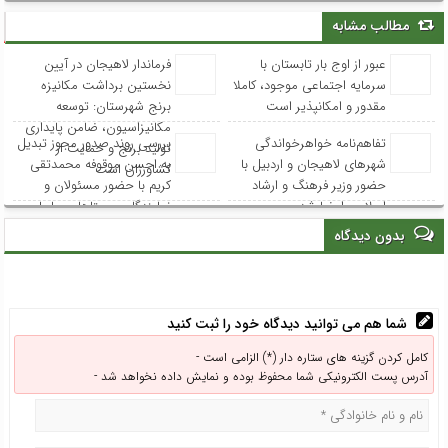
مطالب مشابه
عبور از اوج بار تابستان با
فرماندار لاهیجان در آیین
سرمایه اجتماعی موجود، کاملا
نخستین برداشت مکانیزه
مقدور و امکانپذیر است
برنج شهرستان: توسعه
مکانیزاسیون، ضامن پایداری
تفاهم‌نامه خواهرخواندگی
بررسی روند صدور مجوز تبدیل
تولید برنج و حمایت از
شهرهای لاهیجان و اردبیل با
به احسن موقوفه محمدتقی
کشاورزان است
حضور وزیر فرهنگ و ارشاد
کریم با حضور مسئولان و
اسلامی امضا شد
نمایندگان روستاهای ساحلی
بدون دیدگاه
شما هم می توانید دیدگاه خود را ثبت کنید
کامل کردن گزینه های ستاره دار (*) الزامی است -
آدرس پست الکترونیکی شما محفوظ بوده و نمایش داده نخواهد شد -