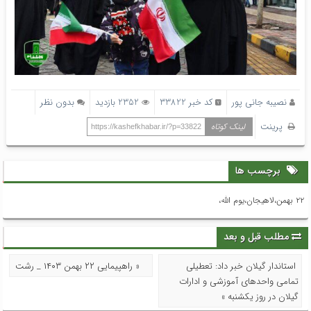
نصیبه جانی پور
کد خبر 33822
2352 بازدید
بدون نظر
پرینت
لینک کوتاه
https://kashefkhabar.ir/?p=33822
برچسب ها
۲۲ بهمن،لاهیجان،یوم الله،
مطلب قبل و بعد
استاندار گیلان خبر داد: تعطیلی
« راهپیمایی ۲۲ بهمن ۱۴۰۳ _ رشت
تمامی واحدهای آموزشی و ادارات
گیلان در روز یکشنبه »