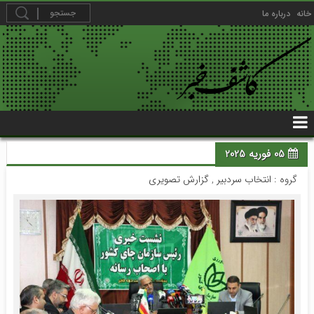
خانه
درباره ما
05 فوریه 2025
گروه :
انتخاب سردبیر
,
گزارش تصویری