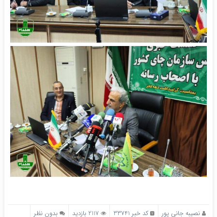
نصیبه جانی پور
کد خبر 33741
2117 بازدید
بدون نظر