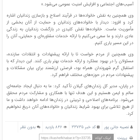
آسیب‌های اجتماعی و افزایش امنیت عمومی می‌شود.»
وی همچنین به نقش خانواده‌ها در فرآیند اصلاح و بازسازی زندانیان اشاره
کرد و افزود: دیدار با خانواده‌های زندانیان و حمایت از آنان بخشی از
مأموریت ماست. خانواده‌ها نقش کلیدی در بازگشت زندانیان به زندگی
عادی دارند و ما سعی می‌کنیم با ارائه خدمات مشاوره‌ای و حمایتی، آنان را
در این مسیر یاری کنیم.
وی همچنین از مردم خواست تا با ارائه پیشنهادات و انتقادات سازنده،
مسئولان را در بهبود عملکرد و ارائه خدمات بهتر یاری کنند. این دیدار که با
استقبال گرم شهروندان همراه بود، فرصتی ارزشمند برای بیان مشکلات و
پیشنهادات مردم در حوزه‌های مختلف فراهم کرد.
در پایان، مدیر کل زندان‌های گیلان تأکید کرد: ما به دنبال ایجاد جامعه‌ای
سالم و ایمن هستیم و این هدف تنها با همکاری و مشارکت مردم محقق
می‌شود. برنامه‌های اصلاحی و تربیتی در زندان‌ها ادامه خواهد داشت و ما
از هیچ تلاشی برای بهبود شرایط زندانیان و خانواده‌های آنان دریغ نخواهیم
کرد.
نصیبه جانی پور
کد خبر 33735
846 بازدید
بدون نظر
پرینت
لینک کوتاه
https://kashefkhabar.ir/?p=33735