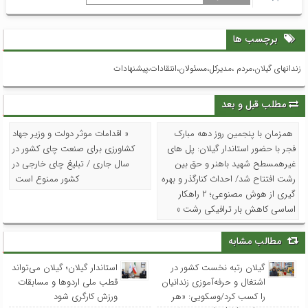
برچسب ها
زندانهای گیلان،مردم ،مدیرکل،مسئولان،انتقادات،پیشنهادات
مطلب قبل و بعد
همزمان با پنجمین روز دهه مبارک
« اقدامات موثر دولت و وزیر جهاد
فجر با حضور استاندار گیلان: پل های
کشاورزی برای صنعت چای کشور در
غیرهمسطح شهید باهنر و حق بین
سال جاری / تبلیغ چای خارجی در
رشت افتتاح شد/ احداث کنارگذر و بهره
کشور ممنوع است
گیری از هوش مصنوعی؛ ۲ راهکار
اساسی کاهش بار ترافیکی رشت »
مطالب مشابه
گیلان رتبه نخست کشور در
استاندار گیلان؛ گیلان می‌تواند
اشتغال و حرفه‌آموزی زندانیان
قطب ملی اردوها و مسابقات
را کسب کرد/وسکویی: «هر
ورزش کارگری شود