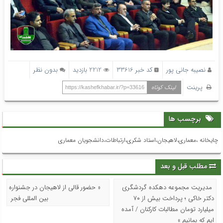
نصیبه جانی پور
کد خبر 33616
2212 بازدید
بدون نظر
پرینت
لینک کوتاه
https://kashefkhabar.ir/?p=33616
برچسب ها
چایخانه ،معماری،لاهیجان،استاد شکری،ارتباطات،دانشجویان معماری
مطلب قبل و بعد
مدیریت مجموعه دهکده گردشگری
« حضور قالی از لاهیجان در جشنواره
دکتر خاکی ؛ پرداخت بیش از ۷۰
بین المللی فجر
میلیارد تومان مطالبات کارکنان / آمده
ایم که بمانیم »