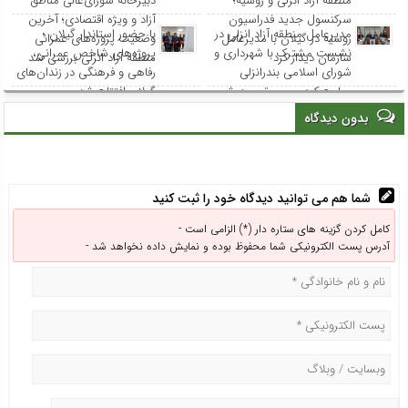
منطقه آزاد انزلی و روسیه؛
دبیرخانه شورای‌عالی مناطق
سرکنسول جدید فدراسیون
آزاد و ویژه اقتصادی؛ آخرین
مدیرعامل منطقه آزاد انزلی در
با حضور استاندار گیلان ؛
روسیه در گیلان با مدیرعامل
وضعیت پروژه‌های عمرانی
نشست مشترک با شهرداری و
پروژه‌های شاخص عمرانی،
سازمان دیدار کرد
منطقه آزاد انزلی بررسی شد
شورای اسلامی بندرانزلی
رفاهی و فرهنگی در زندان‌های
مطرح کرد: مسیر توسعه شهر
گیلان افتتاح شد
انزلی از هم‌افزایی و مشارکت
بدون دیدگاه
همه نهادها می‌گذرد
شما هم می توانید دیدگاه خود را ثبت کنید
کامل کردن گزینه های ستاره دار (*) الزامی است -
آدرس پست الکترونیکی شما محفوظ بوده و نمایش داده نخواهد شد -