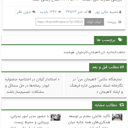
نصیبه جانی پور
کد خبر 33523
1336 بازدید
بدون نظر
پرینت
لینک کوتاه
https://kashefkhabar.ir/?p=33523
برچسب ها
تخلف،اتحادیه نان،لاهیجان،کارتخوان هوشمند
مطلب قبل و بعد
نمایشگاه عکس” لاهیجان من” در
« استاندار گیلان در اختتامیه جشنواره
نگارخانه استاد محجوبی اداره فرهنگ
ابوذر: رسانه‌ها در حل مسائل و
و ارشاد لاهیجان »
مشکلات تصمیم‌ساز باشند
مطالب مشابه
تأکید طاعتی مقدم بر توسعه
با حضور مدیر امور عمرانی،
همکاری‌های همه جانبه میان
زیربنایی و محیط زیست