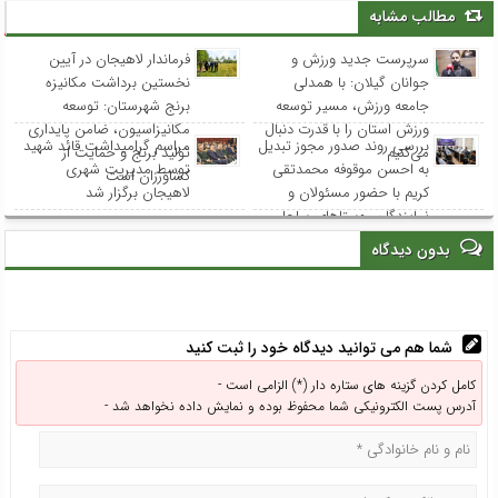
مطالب مشابه
سرپرست جدید ورزش و
فرماندار لاهیجان در آیین
جوانان گیلان: با همدلی
نخستین برداشت مکانیزه
جامعه ورزش، مسیر توسعه
برنج شهرستان: توسعه
ورزش استان را با قدرت دنبال
مکانیزاسیون، ضامن پایداری
بررسی روند صدور مجوز تبدیل
مراسم گرامیداشت قائد شهید
می‌کنیم
تولید برنج و حمایت از
به احسن موقوفه محمدتقی
توسط مدیریت شهری
کشاورزان است
کریم با حضور مسئولان و
لاهیجان برگزار شد
نمایندگان روستاهای ساحلی
بدون دیدگاه
شما هم می توانید دیدگاه خود را ثبت کنید
کامل کردن گزینه های ستاره دار (*) الزامی است -
آدرس پست الکترونیکی شما محفوظ بوده و نمایش داده نخواهد شد -