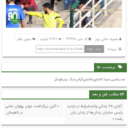
نصیبه جانی پور
کد خبر 33448
2269 بازدید
بدون نظر
پرینت
لینک کوتاه
https://kashefkhabar.ir/?p=33448
برچسب ها
صدرنشینی،سینا کلاچای،کلاچای،گیلان،لیگ برتر،فوتبال
مطلب قبل و بعد
آزادی ۲۵ زندانی واجدشرایط در بازدید
« آئین بزرگداشت جهان پهلوان تختی
رئیس سازمان زندان‌ها از زندان زنان
در لاهیجان
رشت »