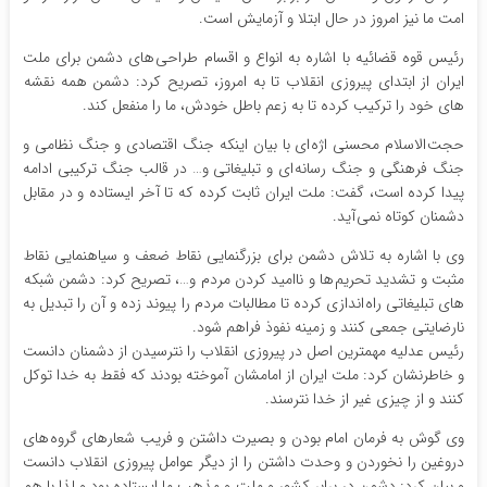
امت ما نیز امروز در حال ابتلا و آزمایش است.
رئیس قوه قضائیه با اشاره به انواع و اقسام طراحی های دشمن برای ملت
ایران از ابتدای پیروزی انقلاب تا به امروز، تصریح کرد: دشمن همه نقشه
های خود را ترکیب کرده تا به زعم باطل خودش، ما را منفعل کند.
حجت الاسلام محسنی اژه ای با بیان اینکه جنگ اقتصادی و جنگ نظامی و
جنگ فرهنگی و جنگ رسانه ای و تبلیغاتی و… در قالب جنگ ترکیبی ادامه
پیدا کرده است، گفت: ملت ایران ثابت کرده که تا آخر ایستاده و در مقابل
دشمنان کوتاه نمی آید.
وی با اشاره به تلاش دشمن برای بزرگنمایی نقاط ضعف و سیاهنمایی نقاط
مثبت و تشدید تحریم ها و ناامید کردن مردم و…، تصریح کرد: دشمن شبکه
های تبلیغاتی راه اندازی کرده تا مطالبات مردم را پیوند زده و آن را تبدیل به
نارضایتی جمعی کنند و زمینه نفوذ فراهم شود.
رئیس عدلیه مهمترین اصل در پیروزی انقلاب را نترسیدن از دشمنان دانست
و خاطرنشان کرد: ملت ایران از امامشان آموخته بودند که فقط به خدا توکل
کنند و از چیزی غیر از خدا نترسند.
وی گوش به فرمان امام بودن و بصیرت داشتن و فریب شعارهای گروه های
دروغین را نخوردن و وحدت داشتن را از دیگر عوامل پیروزی انقلاب دانست
و بیان کرد: دشمن در برابر کشور و ملت و مذهب ما ایستاده بود و لذا با هم