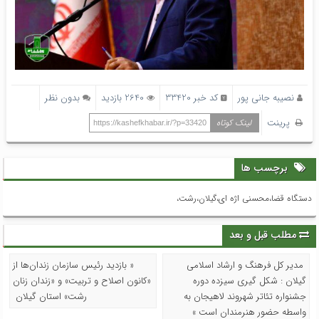
نصیبه جانی پور
کد خبر 33420
2640 بازدید
بدون نظر
پرینت
لینک کوتاه
https://kashefkhabar.ir/?p=33420
برچسب ها
دستگاه قضا،محسنی اژه ای،گیلان،رشت،
مطلب قبل و بعد
مدیر کل فرهنگ و ارشاد اسلامی
« بازدید رئیس سازمان زندان‌ها از
گیلان : شکل گیری سیزده دوره
«کانون اصلاح و تربیت» و «زندان زنان
جشنواره تئاتر شهروند لاهیجان به
رشت» استان گیلان
واسطه حضور هنرمندان است »