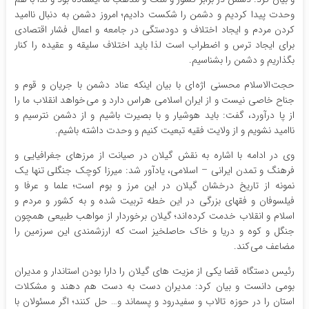
وحدت پیدا کردیم و دشمن را شکست دادیم؛ امروز دشمن به دنبال ناامید
کردن مردم و ایجاد اختلاف و دودستگی در جامعه و اعمال فشار اقتصادی
برای ایجاد ترس و اضطراب است لذا باید اختلاف سلیقه و عقیده را کنار
بگذاریم و دشمن را بشناسیم.
حجت الاسلام محسنی اژه ای با بیان اینکه عناد دشمن با جریان و قوم و
جناح خاصی نیست و از ایران اسلامی هراس دارد و می خواهد انقلاب ما را
از پا درآورد، گفت: باید هوشیار و با بصیرت باشیم و از دشمن نترسیم و
ناامید نشویم و از ولایت فقیه تبعیت کنیم و وحدت داشته باشیم.
وی در ادامه با اشاره به نقش گیلان در صیانت از مرزهای جغرافیایی و
فرهنگ و تمدن ایرانی – اسلامی، یادآور شد: میرزا کوچک جنگلی تنها یک
نمونه از تاریخ درخشان گیلان در این مرز و بوم است؛ علما و عرفا و
فیلسوفان و فقهای بزرگی در این خطه تربیت شده و به کشور و مردم و
اسلام و انقلاب خدمت کرده اند؛ گیلان برخوردار از مواهب طبیعی همچون
جنگل و کوه و دریا و خاک حاصلخیز است که ارزشمندی این سرزمین را
مضاعف می کند.
رئیس دستگاه قضا یکی از مزیت های گیلان را دارا بودن استاندار و مدیران
بومی دانست و بیان کرد: مدیران دست به دست هم دهند و مشکلات
استان را در حوزه تالاب و سفیدرود و پسماند و… حل کنند؛ اگر مسئولان با