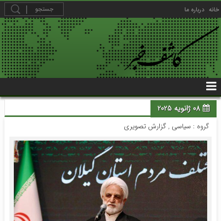
خانه
درباره ما
08 ژانویه 2025
گروه :
سیاسی
,
گزارش تصویری