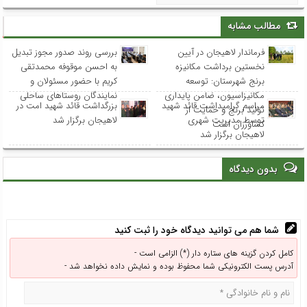
مطالب مشابه
فرماندار لاهیجان در آیین
بررسی روند صدور مجوز تبدیل
نخستین برداشت مکانیزه
به احسن موقوفه محمدتقی
برنج شهرستان: توسعه
کریم با حضور مسئولان و
مکانیزاسیون، ضامن پایداری
نمایندگان روستاهای ساحلی
مراسم گرامیداشت قائد شهید
بزرگداشت قائد شهید امت در
تولید برنج و حمایت از
توسط مدیریت شهری
لاهیجان برگزار شد
کشاورزان است
لاهیجان برگزار شد
بدون دیدگاه
شما هم می توانید دیدگاه خود را ثبت کنید
کامل کردن گزینه های ستاره دار (*) الزامی است -
آدرس پست الکترونیکی شما محفوظ بوده و نمایش داده نخواهد شد -