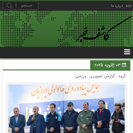
خانه
درباره ما
03 ژانویه 2025
گروه :
گزارش تصویری
,
ورزشی