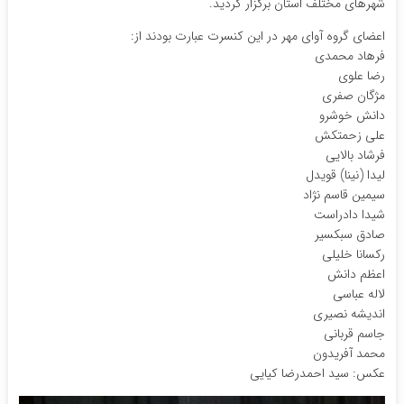
شهرهای مختلف استان برگزار گردید.
اعضای گروه آوای مهر در این کنسرت عبارت بودند از:
فرهاد محمدی
رضا علوی
مژگان صفری
دانش خوشرو
علی زحمتکش
فرشاد بالایی
لیدا (نینا) قویدل
سیمین قاسم نژاد
شیدا دادراست
صادق سبکسیر
رکسانا خلیلی
اعظم دانش
لاله عباسی
اندیشه نصیری
جاسم قربانی
محمد آفریدون
عکس: سید احمدرضا کیایی