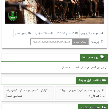
نصیبه جانی پور
کد خبر 33145
2980 بازدید
بدون نظر
پرینت
لینک کوتاه
https://kashefkhabar.ir/?p=33145
برچسب ها
آوای مهر گیلان،موسیقی،کنسرت موسیقی
مطلب قبل و بعد
اکران دوبله انیمیشن” هیولای دریا ”
« گزارش تصویری داماش گیلان_فجر
در لاهیجان »
سپاسی شیراز
مطالب مشابه