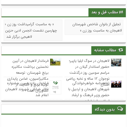
مطلب قبل و بعد
تجلیل از بانوان شاخص شهرستان
« به مناسبت گرامیداشت روز زن ؛
لاهیجان به مناسبت روز زن »
چهارمین نشست انجمن ادبی حزین
لاهیجی برگزار شد
مطالب مشابه
لاهیجان در سوگ ایلیا یاپیر؛
فرماندار لاهیجان در آیین
حضور استاندار گیلان در
نخستین برداشت مکانیزه
مراسم سومین روز درگذشت
برنج شهرستان: توسعه
نوجوان ۱۲ ساله و نخبه ریاضی
مکانیزاسیون، ضامن پایداری
تفاهم‌نامه خواهرخواندگی
فراخوان پانزدهمین جشنواره
استان
تولید برنج و حمایت از
شهرهای لاهیجان و اردبیل با
تئاتر خیابانی شهروند لاهیجان
کشاورزان است
حضور وزیر فرهنگ و ارشاد
اعلام شد
اسلامی امضا شد
بدون دیدگاه