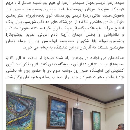
سیده زهرا قریشی،مهناز سلیمانی ،زهرا ابراهیم پور،نسیبه صادق نژاد،مریم
فرحناک ،سپیده مرزبان پورمقدم،فاطمه خسروانی،معصومه حسین پور
باهوش،طلیعه عزتی ،زهرا کریمی پور،مستانه قوی پنجه،فیروزه استوار،متین
طوافی،شادی هاشمی شکفته از آموزشگاه های مه نگار، شهرسبز، باران رنگ
لاهیج ،درفک ،فرحناک، پگاه، اثر ،ترنگ، ایران ،گویا ،مستانه ،هونره ،شاهکار
و نقاشباشی و بخش مهمان :آزیتا نادم قربانی ،مریم پوشیخ،تارا
روشناس،رضوانه بابا شکوری ،معصومه ابوالحسن پور از جمله بانوان
هنرمندی هستند که آثارشان در این نمایشگاه به چشم می خورد.
علاقمندان می توانند در روزهای یاد شده صبحها از ساعت ۱۰ الی ۱۳ و
عصرها از ساعت ۱۶ الی ۱۸ از این نمایشگاه دیدن کنند. لازم بذکر است آیین
گشایش این نمایشگاه صبح روز دوشنبه سوم دی با حضور روح الله بخشی
نژاد فرماندار ، هیات همراه و جمعی از اصحاب رسانه و هنرمندان برگزار شد.