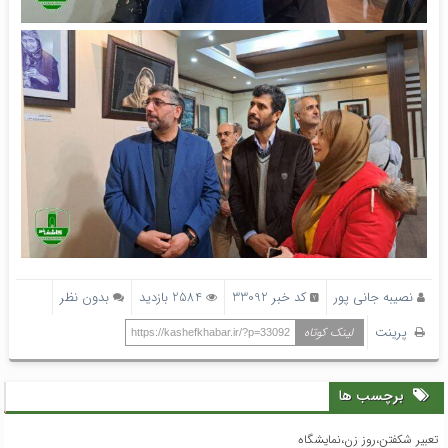
نصیبه جانی پور
کد خبر 33092
2584 بازدید
بدون نظر
پرینت
لینک کوتاه
https://kashefkhabar.ir/?p=33092
برچسب ها
تعبیر شکفتن،روز زن،نمایشگاه