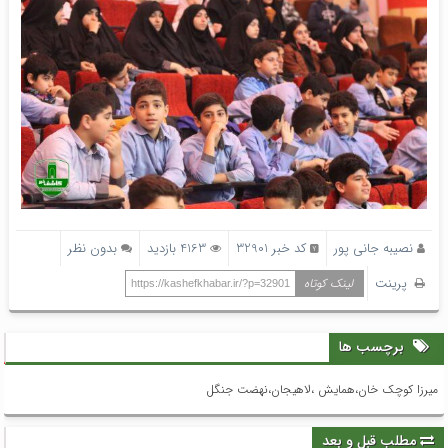
نصیبه جانی پور
کد خبر 32901
4163 بازدید
بدون نظر
پرینت
لینک کوتاه
https://kashefkhabar.ir/?p=32901
برچسب ها
میرزا کوچک خان،همایش ،لاهیجان،نهضت جنگل
مطلب قبل و بعد