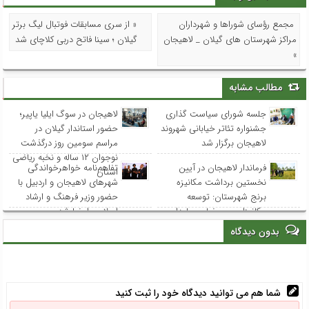
مجمع رؤسای شوراها و شهرداران
« از سری مسابقات فوتبال لیگ برتر
مراکز شهرستان های گیلان _ لاهیجان
گیلان ؛ سینا فاتح دربی کلاچای شد
»
مطالب مشابه
جلسه شورای سیاست گذاری
لاهیجان در سوگ ایلیا یاپیر؛
جشنواره تئاتر خیابانی شهروند
حضور استاندار گیلان در
لاهیجان برگزار شد
مراسم سومین روز درگذشت
نوجوان ۱۲ ساله و نخبه ریاضی
فرماندار لاهیجان در آیین
تفاهم‌نامه خواهرخواندگی
استان
نخستین برداشت مکانیزه
شهرهای لاهیجان و اردبیل با
برنج شهرستان: توسعه
حضور وزیر فرهنگ و ارشاد
مکانیزاسیون، ضامن پایداری
اسلامی امضا شد
تولید برنج و حمایت از
بدون دیدگاه
کشاورزان است
شما هم می توانید دیدگاه خود را ثبت کنید