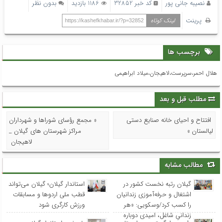
نصیبه جانی پور
کد خبر 32852
1186 بازدید
بدون نظر
پرینت
لینک کوتاه
https://kashefkhabar.ir/?p=32852
برچسب ها
هلال احمر،سرپرست،لاهیجان،میلاد ابراهیمی
مطلب قبل و بعد
افتتاح و احیای خانه صنایع دستی
« مجمع رؤسای شوراها و شهرداران
لیالستان »
مراکز شهرستان های گیلان _
لاهیجان
مطالب مشابه
گیلان رتبه نخست کشور در
استاندار گیلان؛ گیلان می‌تواند
اشتغال و حرفه‌آموزی زندانیان
قطب ملی اردوها و مسابقات
را کسب کرد/وسکویی: «هر
ورزش کارگری شود
زندانیِ شاغل، امیدی دوباره