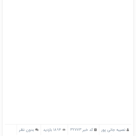
نصیبه جانی پور
کد خبر 32773
1894 بازدید
بدون نظر
پرینت
لینک کوتاه
https://kashefkhabar.ir/?p=32773
برچسب ها
نماهنگ بمون زهرا،لاهیجان،گروه سرود،ضحی
مطلب قبل و بعد