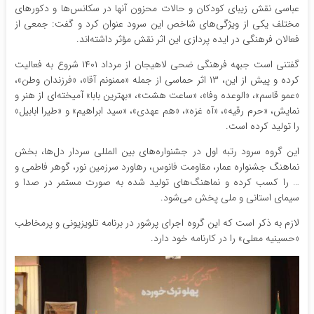
عباسی نقش زیبای کودکان و حالات محزون آنها در سکانس‌ها و دکورهای
مختلف یکی از ویژگی‌های شاخص این سرود عنوان کرد و گفت: جمعی از
فعالان فرهنگی در ایده پردازی این اثر نقش مؤثر داشته‌اند.
گفتنی است جبهه فرهنگی ضحی لاهیجان از مرداد ۱۴۰۱ شروع به فعالیت
کرده و پیش از این، ۱۳ اثر حماسی از جمله «ممنونم آقا»، «فرزندان وطن»،
«عمو قاسم»، «الوعده وفا»، «ساعت هشت»، «بهترین بابا» آمیخته‌ای از هنر و
نمایش، «حرم رقیه»، «آه غزه»، «هم عهدی»، «سید ابراهیم» و «طیرا ابابیل»
را تولید کرده است.
این گروه سرود رتبه اول در جشنواره‌های بین المللی سردار دل‌ها، بخش
نماهنگ جشنواره عمار، مقاومت فانوس، رهاورد سرزمین نور، گوهر فاطمی و
… را کسب کرده و نماهنگ‌های تولید شده به صورت مستمر در صدا و
سیمای استانی و ملی پخش می‌شود.
لازم به ذکر است که این گروه اجرای پرشور در برنامه تلویزیونی و پرمخاطب
«حسینیه معلی» را در کارنامه خود دارد.