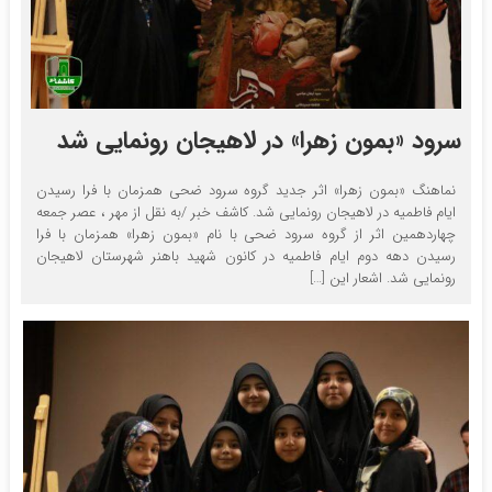
سرود «بمون زهرا» در لاهیجان رونمایی شد
نماهنگ «بمون زهرا» اثر جدید گروه سرود ضحی همزمان با فرا رسیدن
ایام فاطمیه در لاهیجان رونمایی شد. کاشف خبر /به نقل از مهر ، عصر جمعه
چهاردهمین اثر از گروه سرود ضحی با نام «بمون زهرا» همزمان با فرا
رسیدن دهه دوم ایام فاطمیه در کانون شهید باهنر شهرستان لاهیجان
رونمایی شد. اشعار این […]