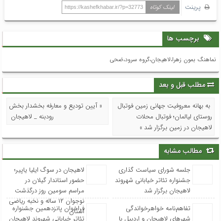
به بهانه معروفیت جهانی زمین فوتبال
« آیین تودیع و معارفه بخشدار بخش
روستای لیالمان؛ فوتبال محلات
رودبنه _ لاهیجان
لاهیجان در زمین برگزار شد »
مطالب مشابه
جلسه شورای سیاست گذاری
لاهیجان در سوگ ایلیا یاپیر؛
جشنواره تئاتر خیابانی شهروند
حضور استاندار گیلان در
لاهیجان برگزار شد
مراسم سومین روز درگذشت
نوجوان ۱۲ ساله و نخبه ریاضی
تفاهم‌نامه خواهرخواندگی
فراخوان پانزدهمین جشنواره
استان
شهرهای لاهیجان و اردبیل با
تئاتر خیابانی شهروند لاهیجان
حضور وزیر فرهنگ و ارشاد
اعلام شد
اسلامی امضا شد
بدون دیدگاه
شما هم می توانید دیدگاه خود را ثبت کنید